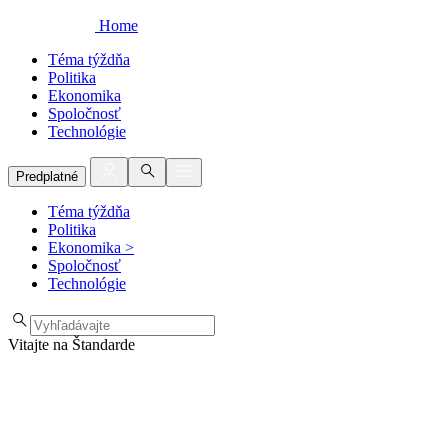
Home
Téma týždňa
Politika
Ekonomika
Spoločnosť
Technológie
Predplatné
Téma týždňa
Politika
Ekonomika
>
Spoločnosť
Technológie
Vitajte na Štandarde