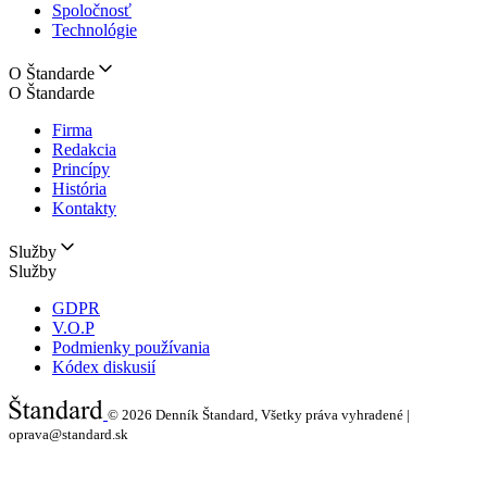
Spoločnosť
Technológie
O Štandarde
O Štandarde
Firma
Redakcia
Princípy
História
Kontakty
Služby
Služby
GDPR
V.O.P
Podmienky používania
Kódex diskusií
© 2026
Denník Štandard, Všetky práva vyhradené |
oprava@standard.sk