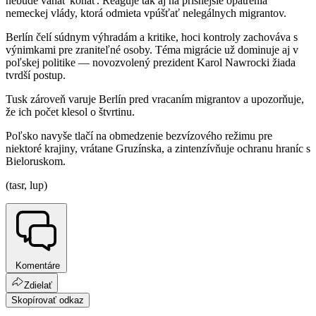
nebude váhať konať. Reaguje tak aj na prísnejšie opatrenia
nemeckej vlády, ktorá odmieta vpúšťať nelegálnych migrantov.
Berlín čelí súdnym výhradám a kritike, hoci kontroly zachováva s
výnimkami pre zraniteľné osoby. Téma migrácie už dominuje aj v
poľskej politike — novozvolený prezident Karol Nawrocki žiada
tvrdší postup.
Tusk zároveň varuje Berlín pred vracaním migrantov a upozorňuje,
že ich počet klesol o štvrtinu.
Poľsko navyše tlačí na obmedzenie bezvízového režimu pre
niektoré krajiny, vrátane Gruzínska, a zintenzívňuje ochranu hraníc s
Bieloruskom.
(tasr, lup)
Komentáre
Zdielať
Skopírovať odkaz