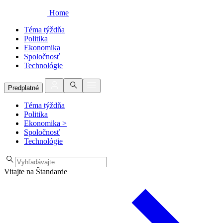
Home
Téma týždňa
Politika
Ekonomika
Spoločnosť
Technológie
Predplatné
Téma týždňa
Politika
Ekonomika
>
Spoločnosť
Technológie
Vitajte na Štandarde