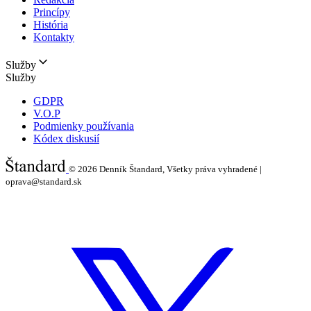
Princípy
História
Kontakty
Služby
Služby
GDPR
V.O.P
Podmienky používania
Kódex diskusií
© 2026
Denník Štandard, Všetky práva vyhradené |
oprava@standard.sk