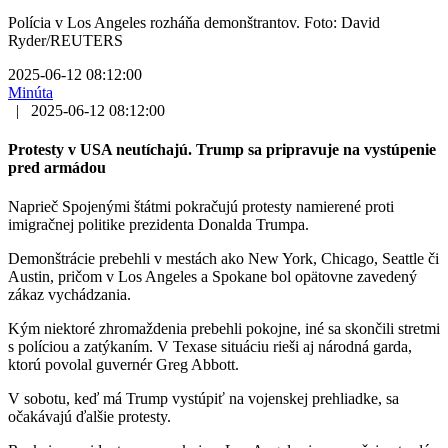
Polícia v Los Angeles rozháňa demonštrantov. Foto: David
Ryder/REUTERS
2025-06-12 08:12:00
Minúta
|
2025-06-12 08:12:00
Protesty v USA neutíchajú. Trump sa pripravuje na vystúpenie
pred armádou
Naprieč Spojenými štátmi pokračujú protesty namierené proti
imigračnej politike prezidenta Donalda Trumpa.
Demonštrácie prebehli v mestách ako New York, Chicago, Seattle či
Austin, pričom v Los Angeles a Spokane bol opätovne zavedený
zákaz vychádzania.
Kým niektoré zhromaždenia prebehli pokojne, iné sa skončili stretmi
s políciou a zatýkaním. V Texase situáciu rieši aj národná garda,
ktorú povolal guvernér Greg Abbott.
V sobotu, keď má Trump vystúpiť na vojenskej prehliadke, sa
očakávajú ďalšie protesty.