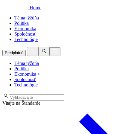
Home
Téma týždňa
Politika
Ekonomika
Spoločnosť
Technológie
Predplatné
Téma týždňa
Politika
Ekonomika
>
Spoločnosť
Technológie
Vitajte na Štandarde