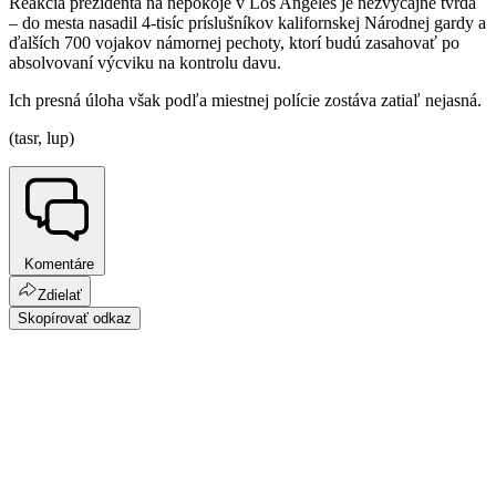
Reakcia prezidenta na nepokoje v Los Angeles je nezvyčajne tvrdá
– do mesta nasadil 4-tisíc príslušníkov kalifornskej Národnej gardy a
ďalších 700 vojakov námornej pechoty, ktorí budú zasahovať po
absolvovaní výcviku na kontrolu davu.
Ich presná úloha však podľa miestnej polície zostáva zatiaľ nejasná.
(tasr, lup)
Komentáre
Zdielať
Skopírovať odkaz