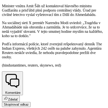
Minister vnútra Amit Šáh už kontaktoval hlavného ministra
Gudžarátu a prisľúbil plnú podporu centrálnej vlády. Úrad pre
civilné letectvo vyslal vyšetrovací tím z Dillí do Ahmedabádu.
Na sociálnej sieti X premiér Narendra Modi uviedol: „Tragédia v
Ahmadábáde nás ohromila a zarmútila. Je to srdcervúce, že sa to
nedá vyjadriť slovami. V tejto smutnej hodine myslím na každého,
koho sa to dotklo."
Podľa informácií polície, ktoré zverejnil rešpektovaný denník The
Indian Express, všetkých 242 osôb na palube zahynulo. Agentúra
Reuters neskôr uviedla, že nehodu pravdepodobne prežili dve
osoby.
(hindustantimes, reuters, skynews, red)
Komentáre
Zdielať
Skopírovať odkaz