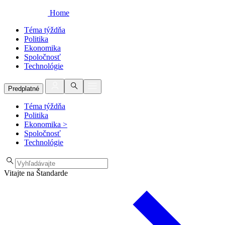
Home
Téma týždňa
Politika
Ekonomika
Spoločnosť
Technológie
Predplatné
Téma týždňa
Politika
Ekonomika
>
Spoločnosť
Technológie
Vitajte na Štandarde