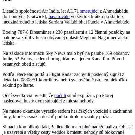
Lietadlo spoločnosti Air India, let AI171
smerujúci
z Ahmadabádu
do Londýna (Gatwick),
havarovalo
vo štvrtok krátko po štarte z
medzinárodného letiska Sardara Vallabhbhai Patela v Ahmedabáde.
Boeing 787-8 Dreamliner s 230 pasažiermi a 12 členmi posádky na
palube sa zrútil v husto obývanej oblasti Meghani Nagar neďaleko
letiska.
Na základe informácií Sky News malo byť na palube 169 občanov
Indie, 53 Britov, sedem Portugalčanov a jeden Kanaďan. Pôvod
ostatných obetí zisťujú.
Podľa leteckého portálu Flight Radar zachytili posledný signál z
lietadla o 08:08:51 koordinovaného svetového času, len niekoľko
sekúnd po štarte.
Očití svedkovia uviedli, že
počuli
silnú explóziu, po ktorej
nasledoval hustý dym stúpajúci z miesta nehody.
Na miesto okamžite vyrazilo sedem hasičských vozidiel a záchranné
tímy, ktoré sa snažia dostať pod kontrolu rozsiahly požiar.
Situáciu komplikuje fakt, že lietadlo malo plné nádrže paliva. Oblasť
je uzavretá a všetky cesty vedúce k miestu nehody sú blokované.