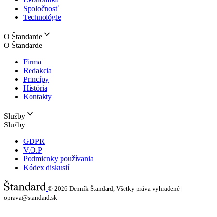
Spoločnosť
Technológie
O Štandarde
O Štandarde
Firma
Redakcia
Princípy
História
Kontakty
Služby
Služby
GDPR
V.O.P
Podmienky používania
Kódex diskusií
© 2026
Denník Štandard, Všetky práva vyhradené |
oprava@standard.sk