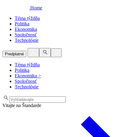
Home
Téma týždňa
Politika
Ekonomika
Spoločnosť
Technológie
Predplatné
Téma týždňa
Politika
Ekonomika
>
Spoločnosť
Technológie
Vitajte na Štandarde