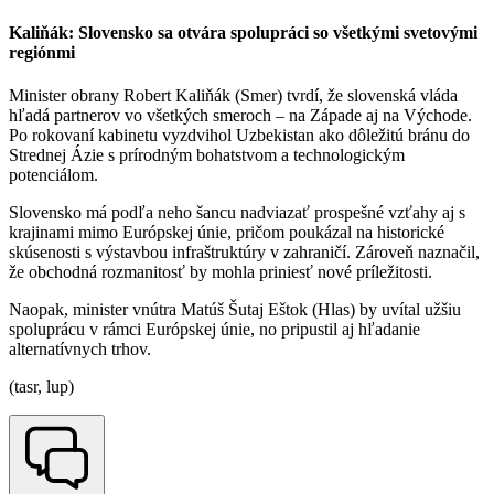
Kaliňák: Slovensko sa otvára spolupráci so všetkými svetovými
regiónmi
Minister obrany Robert Kaliňák (Smer) tvrdí, že slovenská vláda
hľadá partnerov vo všetkých smeroch – na Západe aj na Východe.
Po rokovaní kabinetu vyzdvihol Uzbekistan ako dôležitú bránu do
Strednej Ázie s prírodným bohatstvom a technologickým
potenciálom.
Slovensko má podľa neho šancu nadviazať prospešné vzťahy aj s
krajinami mimo Európskej únie, pričom poukázal na historické
skúsenosti s výstavbou infraštruktúry v zahraničí. Zároveň naznačil,
že obchodná rozmanitosť by mohla priniesť nové príležitosti.
Naopak, minister vnútra Matúš Šutaj Eštok (Hlas) by uvítal užšiu
spoluprácu v rámci Európskej únie, no pripustil aj hľadanie
alternatívnych trhov.
(tasr, lup)