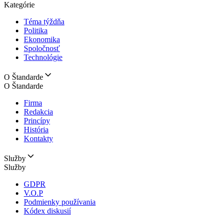
Kategórie
Téma týždňa
Politika
Ekonomika
Spoločnosť
Technológie
O Štandarde
O Štandarde
Firma
Redakcia
Princípy
História
Kontakty
Služby
Služby
GDPR
V.O.P
Podmienky používania
Kódex diskusií