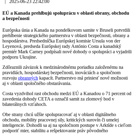
|
2025-06-23 22:42:00
EÚ a Kanada prehlbujú spoluprácu v oblasti obrany, obchodu
a bezpečnosti
Európska únia a Kanada na pondelkovom samite v Bruseli potvrdili
prehĺbenie strategického partnerstva v oblasti bezpečnosti, obrany a
hospodárstva. Predsedníčka Európskej komisie Ursula von der
Leyenová, predseda Európskej rady António Costa a kanadský
premiér Mark Carney podpísali nové dohody o spolupráci a vyjadrili
podporu Ukrajine.
Zdôraznili záväzok k medzinárodnému poriadku založenému na
pravidlách, hospodárskej bezpečnosti, inováciách a spoločnom
rozvoju
obranných
kapacít. Partnerstvo má priniesť nové možnosti
aj v oblasti spoločného obstarávania.
Costa vyzdvihol rast obchodu medzi EÚ a Kanadou o 71 percent od
zavedenia dohody CETA a označil samit za zlomový bod v
bilaterálnych vzťahoch.
Obe strany chcú užšie spolupracovať aj v oblasti digitálneho
obchodu, mobility pracovnej sily, kritických surovín či umelej
inteligencie. Dohodli sa aj na spoločnom postupe v Arktíde s cieľom
podporiť mier, stabilitu a rešpektovanie práv pôvodného