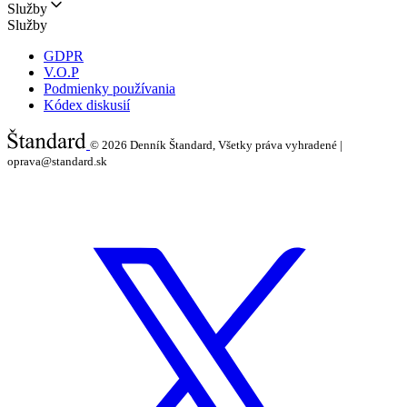
Služby
Služby
GDPR
V.O.P
Podmienky používania
Kódex diskusií
© 2026
Denník Štandard, Všetky práva vyhradené |
oprava@standard.sk