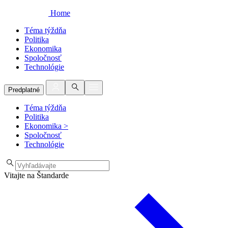
Home
Téma týždňa
Politika
Ekonomika
Spoločnosť
Technológie
Predplatné
Téma týždňa
Politika
Ekonomika
>
Spoločnosť
Technológie
Vitajte na Štandarde