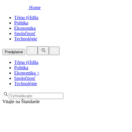
Home
Téma týždňa
Politika
Ekonomika
Spoločnosť
Technológie
Predplatné
Téma týždňa
Politika
Ekonomika
>
Spoločnosť
Technológie
Vitajte na Štandarde