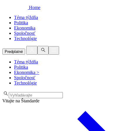
Home
Téma týždňa
Politika
Ekonomika
Spoločnosť
Technológie
Predplatné
Téma týždňa
Politika
Ekonomika
>
Spoločnosť
Technológie
Vitajte na Štandarde