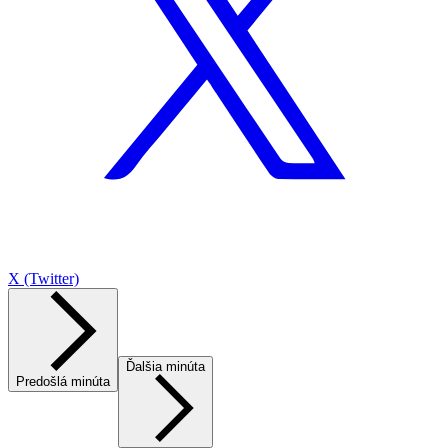
X (Twitter)
Ďalšia minúta
Predošlá minúta