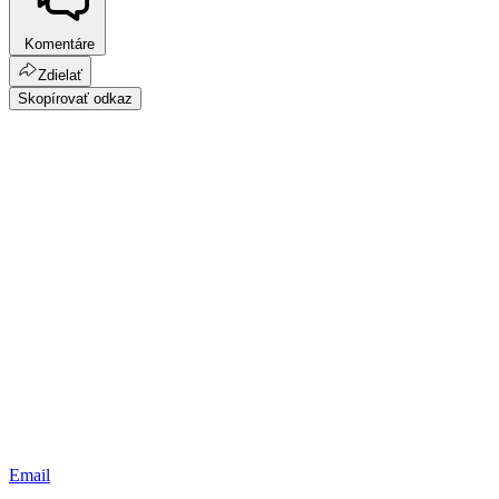
Komentáre
Zdielať
Skopírovať odkaz
Email