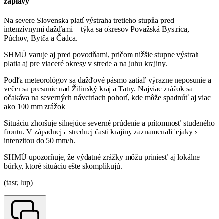
záplavy
Na severe Slovenska platí výstraha tretieho stupňa pred
intenzívnymi dažďami – týka sa okresov Považská Bystrica,
Púchov, Bytča a Čadca.
SHMÚ varuje aj pred povodňami, pričom nižšie stupne výstrah
platia aj pre viaceré okresy v strede a na juhu krajiny.
Podľa meteorológov sa dažďové pásmo zatiaľ výrazne neposunie a
večer sa presunie nad Žilinský kraj a Tatry. Najviac zrážok sa
očakáva na severných návetriach pohorí, kde môže spadnúť aj viac
ako 100 mm zrážok.
Situáciu zhoršuje silnejúce severné prúdenie a prítomnosť studeného
frontu. V západnej a strednej časti krajiny zaznamenali lejaky s
intenzitou do 50 mm/h.
SHMÚ upozorňuje, že výdatné zrážky môžu priniesť aj lokálne
búrky, ktoré situáciu ešte skomplikujú.
(tasr, lup)