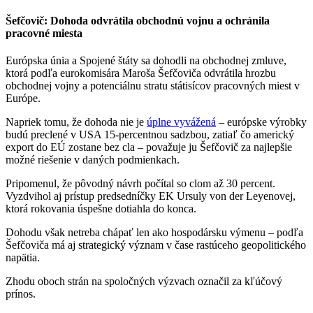
Šefčovič: Dohoda odvrátila obchodnú vojnu a ochránila
pracovné miesta
Európska únia a Spojené štáty sa dohodli na obchodnej zmluve,
ktorá podľa eurokomisára Maroša Šefčoviča odvrátila hrozbu
obchodnej vojny a potenciálnu stratu státisícov pracovných miest v
Európe.
Napriek tomu, že dohoda nie je
úplne vyvážená
– európske výrobky
budú preclené v USA 15-percentnou sadzbou, zatiaľ čo americký
export do EÚ zostane bez cla – považuje ju Šefčovič za najlepšie
možné riešenie v daných podmienkach.
Pripomenul, že pôvodný návrh počítal so clom až 30 percent.
Vyzdvihol aj prístup predsedníčky EK Ursuly von der Leyenovej,
ktorá rokovania úspešne dotiahla do konca.
Dohodu však netreba chápať len ako hospodársku výmenu – podľa
Šefčoviča má aj strategický význam v čase rastúceho geopolitického
napätia.
Zhodu oboch strán na spoločných výzvach označil za kľúčový
prínos.