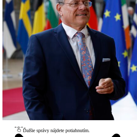
Ďalšie správy nájdete potiahnutím.