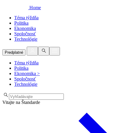
Home
Téma týždňa
Politika
Ekonomika
Spoločnosť
Technológie
Predplatné
Téma týždňa
Politika
Ekonomika
>
Spoločnosť
Technológie
Vitajte na Štandarde