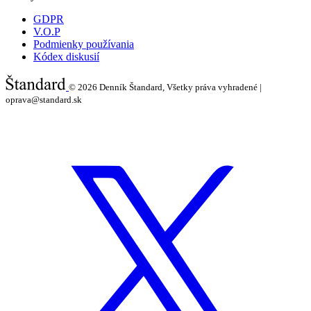
GDPR
V.O.P
Podmienky používania
Kódex diskusií
© 2026
Denník Štandard, Všetky práva vyhradené |
oprava@standard.sk