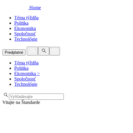
Home
Téma týždňa
Politika
Ekonomika
Spoločnosť
Technológie
Predplatné
Téma týždňa
Politika
Ekonomika
>
Spoločnosť
Technológie
Vitajte na Štandarde