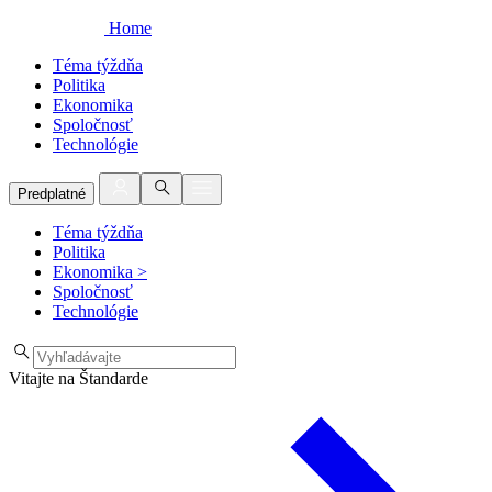
Home
Téma týždňa
Politika
Ekonomika
Spoločnosť
Technológie
Predplatné
Téma týždňa
Politika
Ekonomika
>
Spoločnosť
Technológie
Vitajte na Štandarde