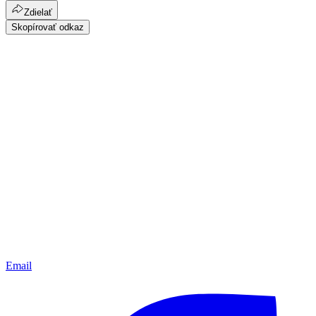
Zdielať
Skopírovať odkaz
Email