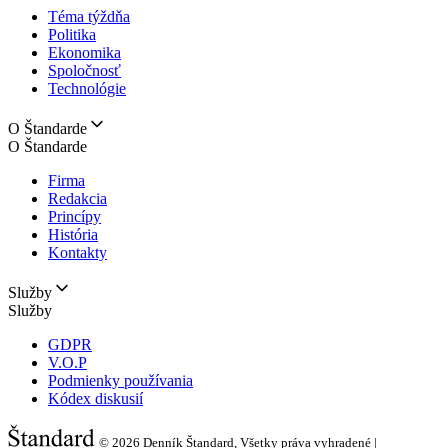
Téma týždňa
Politika
Ekonomika
Spoločnosť
Technológie
O Štandarde
O Štandarde
Firma
Redakcia
Princípy
História
Kontakty
Služby
Služby
GDPR
V.O.P
Podmienky používania
Kódex diskusií
© 2026
Denník Štandard, Všetky práva vyhradené |