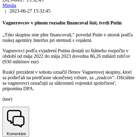
Minúta
|
2023-06-27 15:32:45
Vagnerovcov v plnom rozsahu financoval štát, tvrdí Putin
„Túto skupinu sme plne financovali," povedal Putin v utorok podľa
ruskej agentúry Interfax pri stretnutí s vojakmi.
Vagnerovci podľa vyjadrení Putina dostali zo štátneho rozpočtu v
období od mája 2022 do mája 2023 dovedna 86,26 miliárd rubľov
(930 miliónov eur)
Ruský prezident v sobotu označil členov Vagnerovej skupiny, ktorí
sa podieľali na predčasne ukončenej vzbure, za „zradcov". Oficiálne
sa vagnerovci označujú za súkromnú vojenskú spoločnosť,
pripomína DPA.
(tasr)
Komentáre