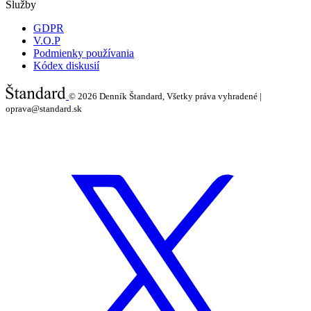
Služby
GDPR
V.O.P
Podmienky používania
Kódex diskusií
© 2026
Denník Štandard, Všetky práva vyhradené |
oprava@standard.sk