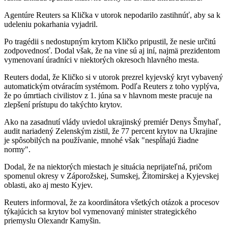
Agentúre Reuters sa Klička v utorok nepodarilo zastihnúť, aby sa k
udeleniu pokarhania vyjadril.
Po tragédii s nedostupným krytom Kličko pripustil, že nesie určitú
zodpovednosť. Dodal však, že na vine sú aj iní, najmä prezidentom
vymenovaní úradníci v niektorých okresoch hlavného mesta.
Reuters dodal, že Kličko si v utorok prezrel kyjevský kryt vybavený
automatickým otváracím systémom. Podľa Reuters z toho vyplýva,
že po úmrtiach civilistov z 1. júna sa v hlavnom meste pracuje na
zlepšení prístupu do takýchto krytov.
Ako na zasadnutí vlády uviedol ukrajinský premiér Denys Šmyhaľ,
audit nariadený Zelenským zistil, že 77 percent krytov na Ukrajine
je spôsobilých na používanie, mnohé však "nespĺňajú žiadne
normy".
Dodal, že na niektorých miestach je situácia neprijateľná, pričom
spomenul okresy v Záporožskej, Sumskej, Žitomirskej a Kyjevskej
oblasti, ako aj mesto Kyjev.
Reuters informoval, že za koordinátora všetkých otázok a procesov
týkajúcich sa krytov bol vymenovaný minister strategického
priemyslu Olexandr Kamyšin.