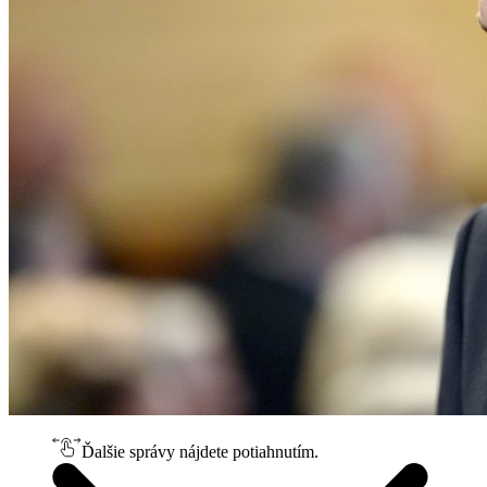
Ďalšie správy nájdete potiahnutím.