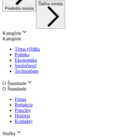
Ďalšia minúta
Predošlá minúta
Kategórie
Kategórie
Téma týždňa
Politika
Ekonomika
Spoločnosť
Technológie
O Štandarde
O Štandarde
Firma
Redakcia
Princípy
História
Kontakty
Služby