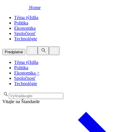
Home
Téma týždňa
Politika
Ekonomika
Spoločnosť
Technológie
Predplatné
Téma týždňa
Politika
Ekonomika
>
Spoločnosť
Technológie
Vitajte na Štandarde