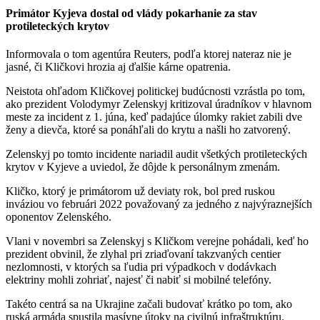
Primátor Kyjeva dostal od vlády pokarhanie za stav
protileteckých krytov
Informovala o tom agentúra Reuters, podľa ktorej nateraz nie je
jasné, či Kličkovi hrozia aj ďalšie kárne opatrenia.
Neistota ohľadom Kličkovej politickej budúcnosti vzrástla po tom,
ako prezident Volodymyr Zelenskyj kritizoval úradníkov v hlavnom
meste za incident z 1. júna, keď padajúce úlomky rakiet zabili dve
ženy a dievča, ktoré sa ponáhľali do krytu a našli ho zatvorený.
Zelenskyj po tomto incidente nariadil audit všetkých protileteckých
krytov v Kyjeve a uviedol, že dôjde k personálnym zmenám.
Kličko, ktorý je primátorom už deviaty rok, bol pred ruskou
inváziou vo februári 2022 považovaný za jedného z najvýraznejších
oponentov Zelenského.
Vlani v novembri sa Zelenskyj s Kličkom verejne pohádali, keď ho
prezident obvinil, že zlyhal pri zriaďovaní takzvaných centier
nezlomnosti, v ktorých sa ľudia pri výpadkoch v dodávkach
elektriny mohli zohriať, najesť či nabiť si mobilné telefóny.
Takéto centrá sa na Ukrajine začali budovať krátko po tom, ako
ruská armáda spustila masívne útoky na civilnú infraštruktúru.