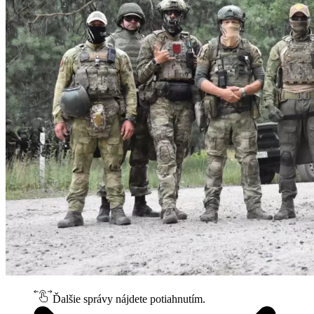
Ďalšie správy nájdete potiahnutím.