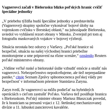
Vagnerovci začali v Bielorusku blízko poľských hraníc cvičiť
špeciálne jednotky
„V priebehu týždňa budú špeciálne jednotky a predstavitelia
(Vagnerovej) skupiny spoločne vykonávať bojové úlohy na
vojenskom cvičisku v Brestskej oblasti," na juhozápade Bieloruska,
uviedol vo vyhlásení rezort obrany v Minsku. Zverejnil pri tom aj
fotografiu maskovaných vojakov v bojovej výzbroji.
Situácia neostala bez odozvy z Varšavy. „Poľské hranice sú
bezpečné, situáciu na našej východnej hranici priebežne
monitorujeme a sme pripravení na rôzne scenáre,“
oznámilo
Reuters
poľské ministerstvo obrany.
„Vidíme veľké ruské a bieloruské úsilie vzbudiť emócie a strašiť nás
vagnerovci. Nebezpečenstvo nepodceňujeme, ale tiež neprepadáme
panike,“
cituje
Seznam Zprávy splnomocnenca poľskej vlády pre
bezpečnosť v informačnom priestore Stanislava Żaryna.
Żaryn tvrdí, že vagnerovci sa môžu podieľať na hybridných
operáciách s cieľom zastrašiť Poľsko. Varšava tiež posilňuje hranicu
s Bieloruskom. Poľský minister obrany Mariusz Błaszczak povedal,
že k hraniciam sa presunú vojaci z 12. štetínskej mechanizovanej
divízie a 11. lubuskej pancierovej kavalérie.