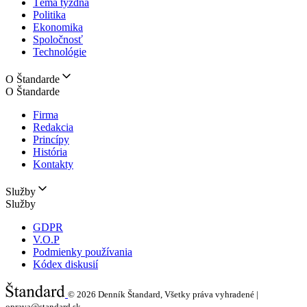
Téma týždňa
Politika
Ekonomika
Spoločnosť
Technológie
O Štandarde
O Štandarde
Firma
Redakcia
Princípy
História
Kontakty
Služby
Služby
GDPR
V.O.P
Podmienky používania
Kódex diskusií
© 2026
Denník Štandard, Všetky práva vyhradené |
oprava@standard.sk