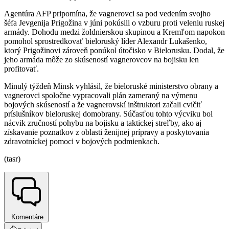
Agentúra AFP pripomína, že vagnerovci sa pod vedením svojho
šéfa Jevgenija Prigožina v júni pokúsili o vzburu proti veleniu ruskej
armády. Dohodu medzi žoldnierskou skupinou a Kremľom napokon
pomohol sprostredkovať bieloruský líder Alexandr Lukašenko,
ktorý Prigožinovi zároveň ponúkol útočisko v Bielorusku. Dodal, že
jeho armáda môže zo skúseností vagnerovcov na bojisku len
profitovať.
Minulý týždeň Minsk vyhlásil, že bieloruské ministerstvo obrany a
vagnerovci spoločne vypracovali plán zameraný na výmenu
bojových skúseností a že vagnerovskí inštruktori začali cvičiť
príslušníkov bieloruskej domobrany. Súčasťou tohto výcviku bol
nácvik zručností pohybu na bojisku a taktickej streľby, ako aj
získavanie poznatkov z oblasti ženijnej prípravy a poskytovania
zdravotníckej pomoci v bojových podmienkach.
(tasr)
Komentáre