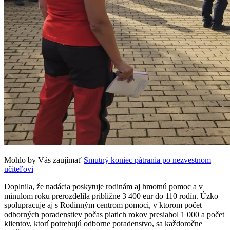
Mohlo by Vás zaujímať
Smutný koniec pátrania po nezvestnom
učiteľovi
Doplnila, že nadácia poskytuje rodinám aj hmotnú pomoc a v
minulom roku prerozdelila približne 3 400 eur do 110 rodín. Úzko
spolupracuje aj s Rodinným centrom pomoci, v ktorom počet
odborných poradenstiev počas piatich rokov presiahol 1 000 a počet
klientov, ktorí potrebujú odborne poradenstvo, sa každoročne