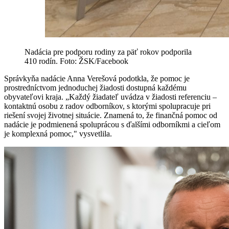
Nadácia pre podporu rodiny za päť rokov podporila
410 rodín. Foto: ŽSK/Facebook
Správkyňa nadácie Anna Verešová podotkla, že pomoc je
prostredníctvom jednoduchej žiadosti dostupná každému
obyvateľovi kraja. „Každý žiadateľ uvádza v žiadosti referenciu –
kontaktnú osobu z radov odborníkov, s ktorými spolupracuje pri
riešení svojej životnej situácie. Znamená to, že finančná pomoc od
nadácie je podmienená spoluprácou s ďalšími odborníkmi a cieľom
je komplexná pomoc," vysvetlila.