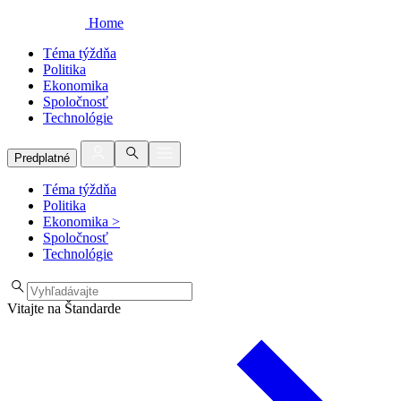
Home
Téma týždňa
Politika
Ekonomika
Spoločnosť
Technológie
Predplatné
Téma týždňa
Politika
Ekonomika
>
Spoločnosť
Technológie
Vitajte na Štandarde