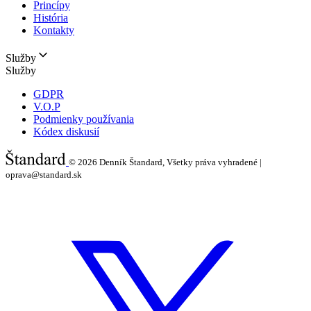
Princípy
História
Kontakty
Služby
Služby
GDPR
V.O.P
Podmienky používania
Kódex diskusií
© 2026
Denník Štandard, Všetky práva vyhradené |
oprava@standard.sk