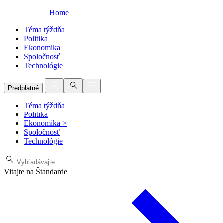
Home
Téma týždňa
Politika
Ekonomika
Spoločnosť
Technológie
Predplatné
Téma týždňa
Politika
Ekonomika
>
Spoločnosť
Technológie
Vitajte na Štandarde