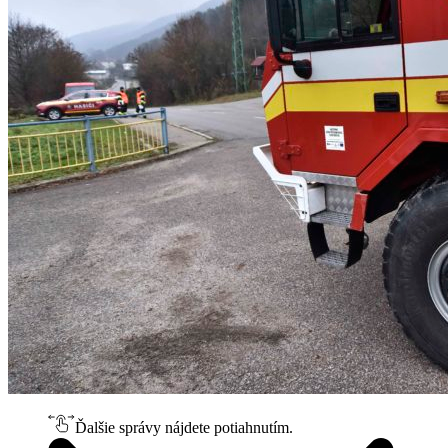
Ďalšie správy nájdete potiahnutím.