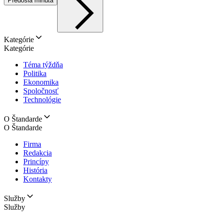
Predošlá minúta
Kategórie
Kategórie
Téma týždňa
Politika
Ekonomika
Spoločnosť
Technológie
O Štandarde
O Štandarde
Firma
Redakcia
Princípy
História
Kontakty
Služby
Služby