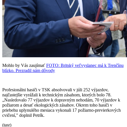
Mohlo by Vás zaujímať
FOTO: Britský veľvyslanec má k Trenčínu
blízko. Prezradil nám dôvody
Profesionálni hasiči v TSK absolvovali v júli 252 výjazdov,
najčastejšie vyrážali k technickým zásahom, ktorých bolo 78.
„Nasledovalo 77 výjazdov k dopravným nehodám, 70 výjazdov k
požiarom a desať ekologických zásahov. Okrem toho hasiči v
priebehu uplynulého mesiaca vykonali 17 požiarno-previerkových
cvičení," doplnil Petrík.
(tasr)