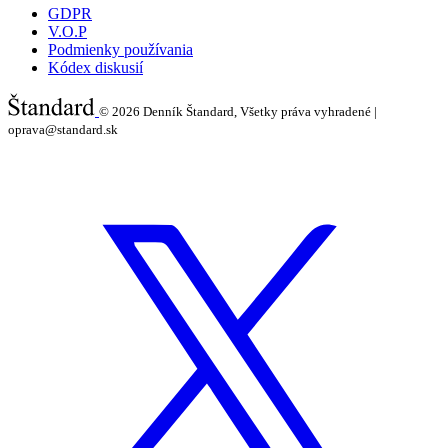
GDPR
V.O.P
Podmienky používania
Kódex diskusií
© 2026
Denník Štandard, Všetky práva vyhradené |
oprava@standard.sk