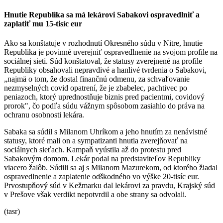
Hnutie Republika sa má lekárovi Sabakovi ospravedlniť a
zaplatiť mu 15-tisíc eur
Ako sa konštatuje v rozhodnutí Okresného súdu v Nitre, hnutie
Republika je povinné uverejniť ospravedlnenie na svojom profile na
sociálnej sieti. Súd konštatoval, že statusy zverejnené na profile
Republiky obsahovali nepravdivé a hanlivé tvrdenia o Sabakovi,
„najmä o tom, že dostal finančnú odmenu, za schvaľovanie
nezmyselných covid opatrení, že je zbabelec, pachtivec po
peniazoch, ktorý uprednostňuje biznis pred pacientmi, covidový
prorok", čo podľa súdu vážnym spôsobom zasiahlo do práva na
ochranu osobnosti lekára.
Sabaka sa súdil s Milanom Uhríkom a jeho hnutím za nenávistné
statusy, ktoré mali on a sympatizanti hnutia zverejňovať na
sociálnych sieťach. Kampaň vyústila až do protestu pred
Sabakovým domom. Lekár podal na predstaviteľov Republiky
viacero žalôb. Súdili sa aj s Milanom Mazurekom, od ktorého žiadal
ospravedlnenie a zaplatenie odškodného vo výške 20-tisíc eur.
Prvostupňový súd v Kežmarku dal lekárovi za pravdu, Krajský súd
v Prešove však verdikt nepotvrdil a obe strany sa odvolali.
(tasr)