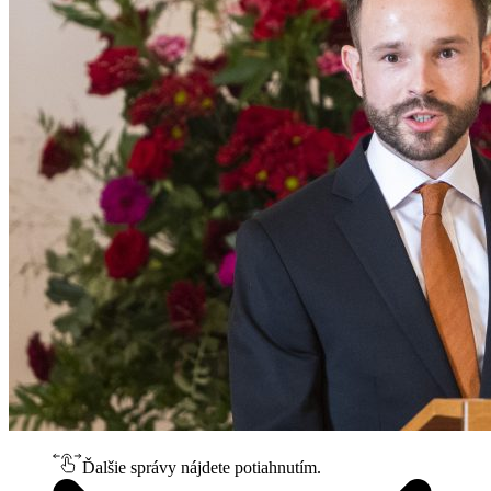
Ďalšie správy nájdete potiahnutím.