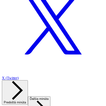
X (Twitter)
Ďalšia minúta
Predošlá minúta