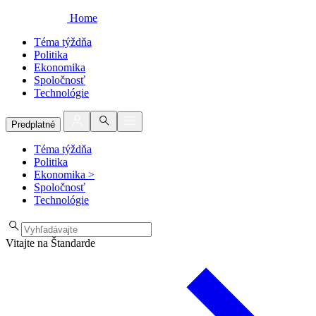
Home
Téma týždňa
Politika
Ekonomika
Spoločnosť
Technológie
Predplatné
Téma týždňa
Politika
Ekonomika
>
Spoločnosť
Technológie
Vitajte na Štandarde