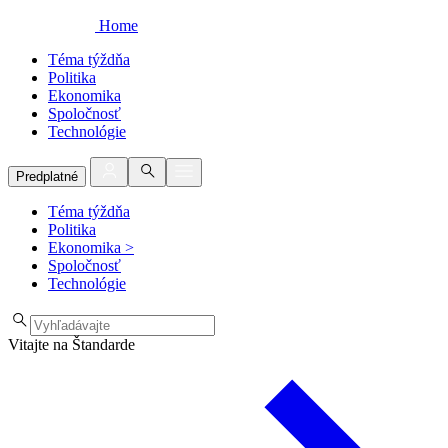
Home
Téma týždňa
Politika
Ekonomika
Spoločnosť
Technológie
Predplatné
Téma týždňa
Politika
Ekonomika
>
Spoločnosť
Technológie
Vitajte na Štandarde