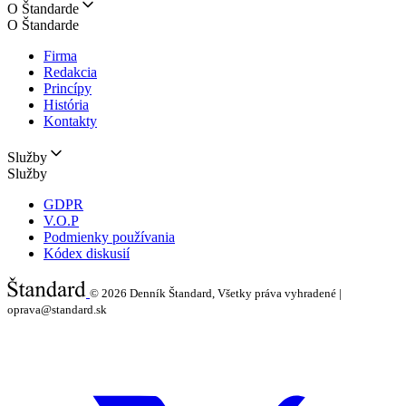
O Štandarde
O Štandarde
Firma
Redakcia
Princípy
História
Kontakty
Služby
Služby
GDPR
V.O.P
Podmienky používania
Kódex diskusií
© 2026
Denník Štandard, Všetky práva vyhradené |
oprava@standard.sk