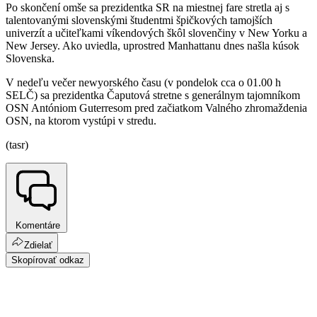
Po skončení omše sa prezidentka SR na miestnej fare stretla aj s
talentovanými slovenskými študentmi špičkových tamojších
univerzít a učiteľkami víkendových škôl slovenčiny v New Yorku a
New Jersey. Ako uviedla, uprostred Manhattanu dnes našla kúsok
Slovenska.
V nedeľu večer newyorského času (v pondelok cca o 01.00 h
SELČ) sa prezidentka Čaputová stretne s generálnym tajomníkom
OSN Antóniom Guterresom pred začiatkom Valného zhromaždenia
OSN, na ktorom vystúpi v stredu.
(tasr)
Komentáre
Zdielať
Skopírovať odkaz