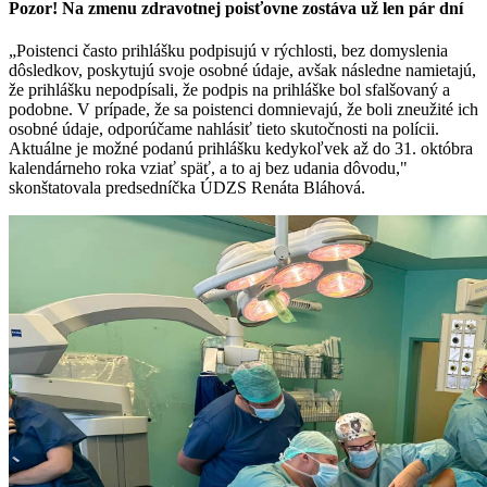
Pozor! Na zmenu zdravotnej poisťovne zostáva už len pár dní
„Poistenci často prihlášku podpisujú v rýchlosti, bez domyslenia
dôsledkov, poskytujú svoje osobné údaje, avšak následne namietajú,
že prihlášku nepodpísali, že podpis na prihláške bol sfalšovaný a
podobne. V prípade, že sa poistenci domnievajú, že boli zneužité ich
osobné údaje, odporúčame nahlásiť tieto skutočnosti na polícii.
Aktuálne je možné podanú prihlášku kedykoľvek až do 31. októbra
kalendárneho roka vziať späť, a to aj bez udania dôvodu,"
skonštatovala predsedníčka ÚDZS Renáta Bláhová.