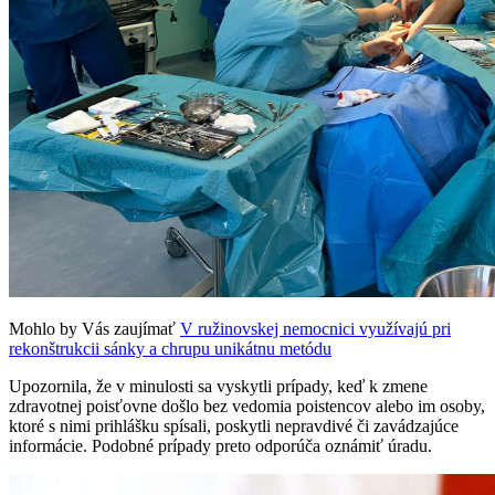
Mohlo by Vás zaujímať
V ružinovskej nemocnici využívajú pri
rekonštrukcii sánky a chrupu unikátnu metódu
Upozornila, že v minulosti sa vyskytli prípady, keď k zmene
zdravotnej poisťovne došlo bez vedomia poistencov alebo im osoby,
ktoré s nimi prihlášku spísali, poskytli nepravdivé či zavádzajúce
informácie. Podobné prípady preto odporúča oznámiť úradu.