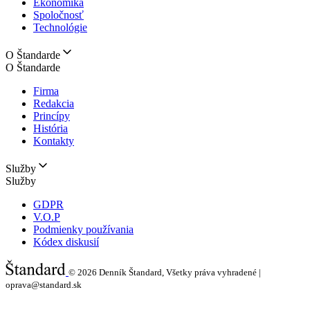
Ekonomika
Spoločnosť
Technológie
O Štandarde
O Štandarde
Firma
Redakcia
Princípy
História
Kontakty
Služby
Služby
GDPR
V.O.P
Podmienky používania
Kódex diskusií
© 2026
Denník Štandard, Všetky práva vyhradené |
oprava@standard.sk