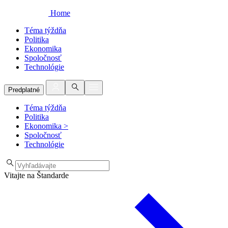
Home
Téma týždňa
Politika
Ekonomika
Spoločnosť
Technológie
Predplatné
Téma týždňa
Politika
Ekonomika
>
Spoločnosť
Technológie
Vitajte na Štandarde