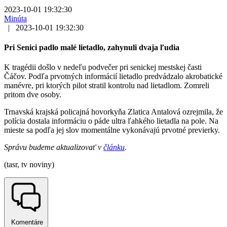
2023-10-01 19:32:30
Minúta
|
2023-10-01 19:32:30
Pri Senici padlo malé lietadlo, zahynuli dvaja ľudia
K tragédii došlo v nedeľu podvečer pri senickej mestskej časti
Čáčov. Podľa prvotných informácií lietadlo predvádzalo akrobatické
manévre, pri ktorých pilot stratil kontrolu nad lietadlom. Zomreli
pritom dve osoby.
Trnavská krajská policajná hovorkyňa Zlatica Antalová ozrejmila, že
polícia dostala informáciu o páde ultra ľahkého lietadla na pole. Na
mieste sa podľa jej slov momentálne vykonávajú prvotné previerky.
Správu budeme aktualizovať v
článku
.
(tasr, tv noviny)
Komentáre