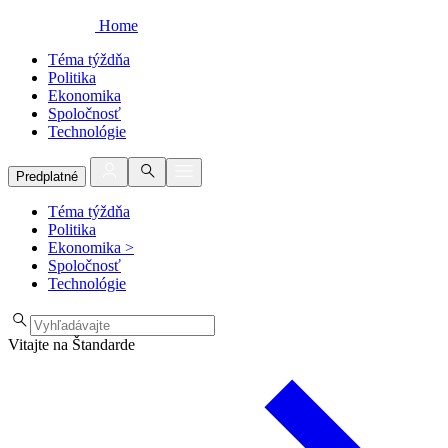
Home
Téma týždňa
Politika
Ekonomika
Spoločnosť
Technológie
Predplatné
Téma týždňa
Politika
Ekonomika
>
Spoločnosť
Technológie
Vitajte na Štandarde