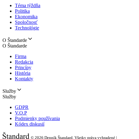
Téma týždňa
Politika
Ekonomika
Spoločnosť
Technológie
O Štandarde
O Štandarde
Firma
Redakcia
Princípy
História
Kontakty
Služby
Služby
GDPR
V.O.P
Podmienky používania
Kódex diskusií
© 2026
Denník Štandard, Všetky práva vyhradené |