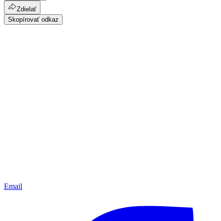
Zdielať
Skopírovať odkaz
Email