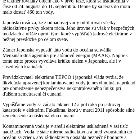
je takmer rovnaký objem ako v prvej fáze, ktorá sa uskutočnila v
čase od 24. augusta do 11. septembra. Denne by sa teraz do mora
malo dostať 460 ton vody.
Japonsko uvádza, že z odpadovej vody odfiltrovali všetky
rádioaktívne prvky okrem trícia. Jeho úrovne sú však v bezpečných
medziach a nižšie oproti tým, ktoré vypúšťajú jadrové elektrárne v
bežnej prevádzke po celom svete.
Zámer Japonska vypustiť túto vodu do oceána schválila
Medzinárodná agentúra pre atómovú energiu (MAAE). Napriek
tomu tento proces vyvoláva kritiku nielen v Japonsku, ale i v
susedných krajinách.
Prevádzkovateľ elektrárne TEPCO i japonská vláda tvrdia, že
likvidácia upravenej kontaminovanej vody je nevyhnutná, napríklad
pre obmedzenie nebezpečenstva nekontrolovaného úniku pri
ďalšom zemetrasení či cunami.
Vypúšťanie vody sa začalo takmer 12 a pol roka po jadrovej
katastrofe v elektrárni Fukušima, ktorú v marci 2011 spôsobilo silné
zemetrasenie a následná vlna cunami.
Kontaminovaná voda je v areáli elektrárne uskladnená v asi tisíc
nádržiach. Voda je stále mierne rádioaktívna a pred vypustením do
oceánu sa zriedi, aby rádioaktivita dosiahla bezpečné hodnoty a