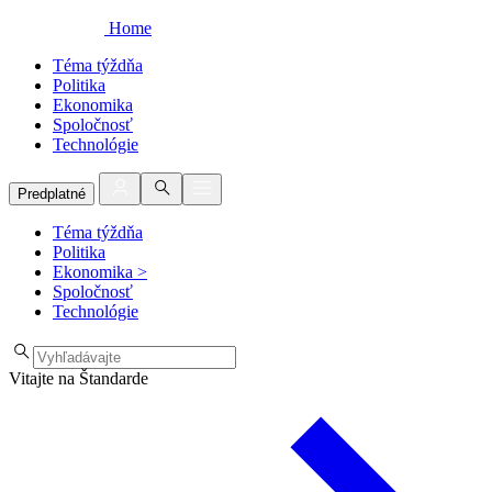
Home
Téma týždňa
Politika
Ekonomika
Spoločnosť
Technológie
Predplatné
Téma týždňa
Politika
Ekonomika
>
Spoločnosť
Technológie
Vitajte na Štandarde