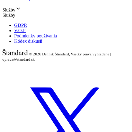
Služby
Služby
GDPR
V.O.P
Podmienky používania
Kódex diskusií
© 2026
Denník Štandard, Všetky práva vyhradené |
oprava@standard.sk