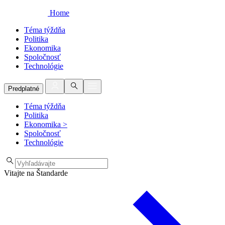
Home
Téma týždňa
Politika
Ekonomika
Spoločnosť
Technológie
Predplatné
Téma týždňa
Politika
Ekonomika
>
Spoločnosť
Technológie
Vitajte na Štandarde