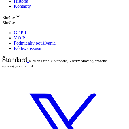
História
Kontakty
Služby
Služby
GDPR
V.O.P
Podmienky používania
Kódex diskusií
© 2026
Denník Štandard, Všetky práva vyhradené |
oprava@standard.sk