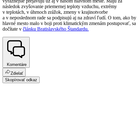
výraznejšie prejavujú už aj v našom hlavnom meste. Majú za
následok zvyšovanie priemernej teploty vzduchu, extrémy
v teplotách, v úhrnoch zrážok, zmeny v krajinotvorbe
a v neposlednom rade sa podpisujú aj na zdraví ľudí. O tom, ako by
hlavné mesto malo v boji proti klimatickým zmenám postupovať, sa
dočítate v
článku Bratislavského Štandardu.
Komentáre
Zdielať
Skopírovať odkaz