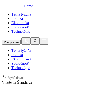
Home
Téma týždňa
Politika
Ekonomika
Spoločnosť
Technológie
Predplatné
Téma týždňa
Politika
Ekonomika
>
Spoločnosť
Technológie
Vitajte na Štandarde