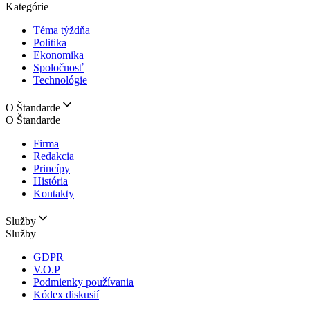
Kategórie
Téma týždňa
Politika
Ekonomika
Spoločnosť
Technológie
O Štandarde
O Štandarde
Firma
Redakcia
Princípy
História
Kontakty
Služby
Služby
GDPR
V.O.P
Podmienky používania
Kódex diskusií