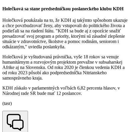
Holečková sa stane predsedníčkou poslaneckého klubu KDH
Holečková poukázala na to, že KDH aj takýmto spôsobom ukazuje
a chce povzbudzovať ženy, aby vstupovali do politického života a
podieľali sa na riadení štátu. "KDH sa bude aj z opozície snažiť
presadzovať svoj program a priority, ktorými sú zásadné zlepšenie
situácie v zdravotníctve, školstve a pomoc rodinám, seniorom i
odkázaným," uviedla poslankyňa.
Holečková je vyštudovaná právnička, vyše 18 rokov sa venuje
humanitárnym a rozvojovým projektom prevažne v subsaharskej
Afrike aj na Slovensku. Od roku 2020 je členkou vedenia KDH a
od roku 2023 pôsobí ako podpredsedníčka Nitrianskeho
samosprávneho kraja.
KDH získalo v parlamentných voľbách 6,82 percenta hlasov, v
Národnej rade SR bude mať 12 poslancov.
(tasr)