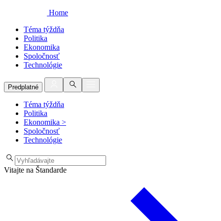
Home
Téma týždňa
Politika
Ekonomika
Spoločnosť
Technológie
Predplatné
Téma týždňa
Politika
Ekonomika
>
Spoločnosť
Technológie
Vitajte na Štandarde