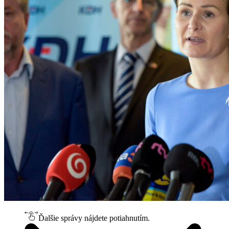
Ďalšie správy nájdete potiahnutím.