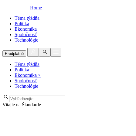
Home
Téma týždňa
Politika
Ekonomika
Spoločnosť
Technológie
Predplatné
Téma týždňa
Politika
Ekonomika
>
Spoločnosť
Technológie
Vitajte na Štandarde