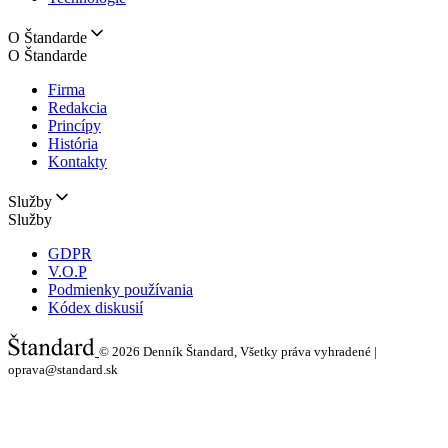
O Štandarde
O Štandarde
Firma
Redakcia
Princípy
História
Kontakty
Služby
Služby
GDPR
V.O.P
Podmienky používania
Kódex diskusií
© 2026
Denník Štandard, Všetky práva vyhradené |
oprava@standard.sk