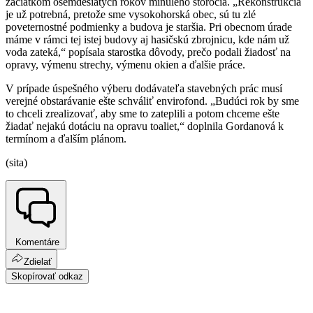
začiatkom osemdesiatych rokov minulého storočia. „Rekonštrukcia
je už potrebná, pretože sme vysokohorská obec, sú tu zlé
poveternostné podmienky a budova je staršia. Pri obecnom úrade
máme v rámci tej istej budovy aj hasičskú zbrojnicu, kde nám už
voda zateká,“ popísala starostka dôvody, prečo podali žiadosť na
opravy, výmenu strechy, výmenu okien a ďalšie práce.
V prípade úspešného výberu dodávateľa stavebných prác musí
verejné obstarávanie ešte schváliť envirofond. „Budúci rok by sme
to chceli zrealizovať, aby sme to zateplili a potom chceme ešte
žiadať nejakú dotáciu na opravu toaliet,“ doplnila Gordanová k
termínom a ďalším plánom.
(sita)
Komentáre
Zdielať
Skopírovať odkaz