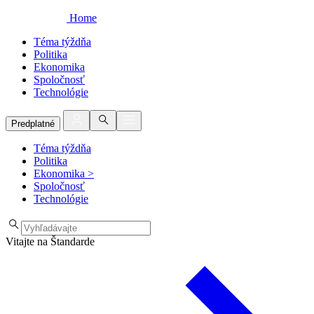
Home
Téma týždňa
Politika
Ekonomika
Spoločnosť
Technológie
Predplatné
Téma týždňa
Politika
Ekonomika
>
Spoločnosť
Technológie
Vitajte na Štandarde