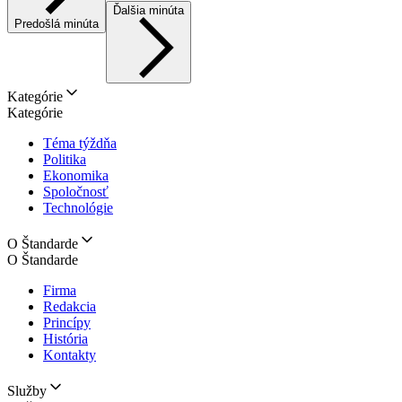
Ďalšia minúta
Predošlá minúta
Kategórie
Kategórie
Téma týždňa
Politika
Ekonomika
Spoločnosť
Technológie
O Štandarde
O Štandarde
Firma
Redakcia
Princípy
História
Kontakty
Služby