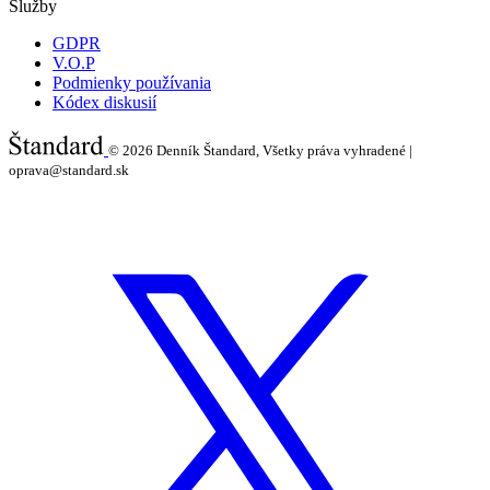
Služby
GDPR
V.O.P
Podmienky používania
Kódex diskusií
© 2026
Denník Štandard, Všetky práva vyhradené |
oprava@standard.sk