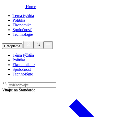
Home
Téma týždňa
Politika
Ekonomika
Spoločnosť
Technológie
Predplatné
Téma týždňa
Politika
Ekonomika
>
Spoločnosť
Technológie
Vitajte na Štandarde