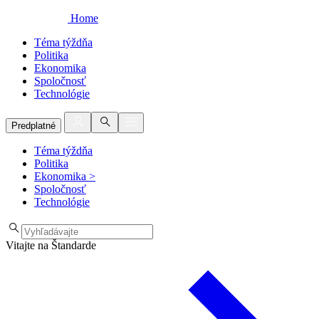
Home
Téma týždňa
Politika
Ekonomika
Spoločnosť
Technológie
Predplatné
Téma týždňa
Politika
Ekonomika
>
Spoločnosť
Technológie
Vitajte na Štandarde