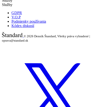
Služby
Služby
GDPR
V.O.P
Podmienky používania
Kódex diskusií
© 2026
Denník Štandard, Všetky práva vyhradené |
oprava@standard.sk