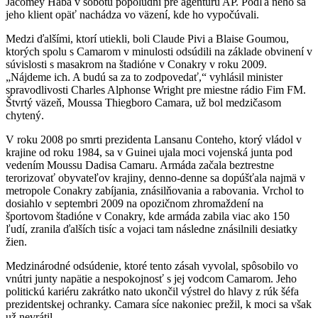
Jacomey Haba v sobotu popoludní pre agentúru AP. Podľa neho sa
jeho klient opäť nachádza vo väzení, kde ho vypočúvali.
Medzi ďalšími, ktorí utiekli, boli Claude Pivi a Blaise Goumou,
ktorých spolu s Camarom v minulosti odsúdili na základe obvinení v
súvislosti s masakrom na štadióne v Conakry v roku 2009.
„Nájdeme ich. A budú sa za to zodpovedať,“ vyhlásil minister
spravodlivosti Charles Alphonse Wright pre miestne rádio Fim FM.
Štvrtý väzeň, Moussa Thiegboro Camara, už bol medzičasom
chytený.
V roku 2008 po smrti prezidenta Lansanu Conteho, ktorý vládol v
krajine od roku 1984, sa v Guinei ujala moci vojenská junta pod
vedením Moussu Dadisa Camaru. Armáda začala beztrestne
terorizovať obyvateľov krajiny, denno-denne sa dopúšťala najmä v
metropole Conakry zabíjania, znásilňovania a rabovania. Vrchol to
dosiahlo v septembri 2009 na opozičnom zhromaždení na
športovom štadióne v Conakry, kde armáda zabila viac ako 150
ľudí, zranila ďalších tisíc a vojaci tam následne znásilnili desiatky
žien.
Medzinárodné odsúdenie, ktoré tento zásah vyvolal, spôsobilo vo
vnútri junty napätie a nespokojnosť s jej vodcom Camarom. Jeho
politickú kariéru zakrátko nato ukončil výstrel do hlavy z rúk šéfa
prezidentskej ochranky. Camara síce nakoniec prežil, k moci sa však
už nevrátil.