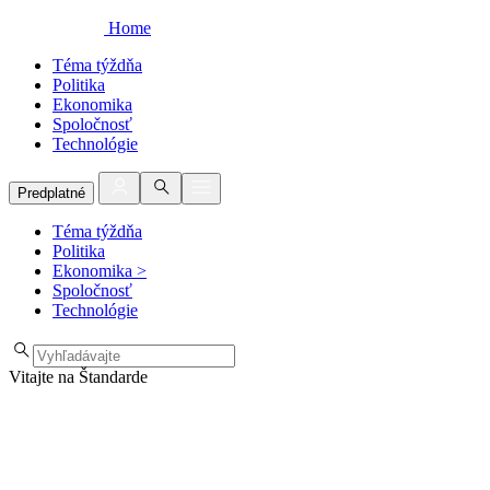
Home
Téma týždňa
Politika
Ekonomika
Spoločnosť
Technológie
Predplatné
Téma týždňa
Politika
Ekonomika
>
Spoločnosť
Technológie
Vitajte na Štandarde