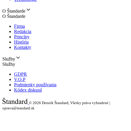
O Štandarde
O Štandarde
Firma
Redakcia
Princípy
História
Kontakty
Služby
Služby
GDPR
V.O.P
Podmienky používania
Kódex diskusií
© 2026
Denník Štandard, Všetky práva vyhradené |
oprava@standard.sk