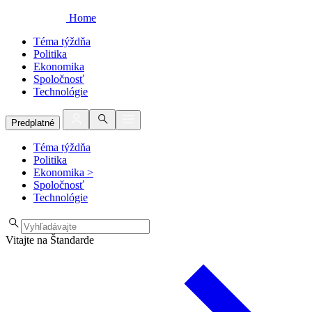
Home
Téma týždňa
Politika
Ekonomika
Spoločnosť
Technológie
Predplatné
Téma týždňa
Politika
Ekonomika
>
Spoločnosť
Technológie
Vitajte na Štandarde