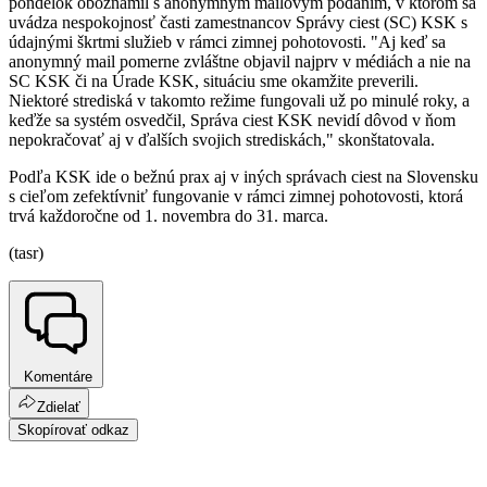
pondelok oboznámil s anonymným mailovým podaním, v ktorom sa
uvádza nespokojnosť časti zamestnancov Správy ciest (SC) KSK s
údajnými škrtmi služieb v rámci zimnej pohotovosti. "Aj keď sa
anonymný mail pomerne zvláštne objavil najprv v médiách a nie na
SC KSK či na Úrade KSK, situáciu sme okamžite preverili.
Niektoré strediská v takomto režime fungovali už po minulé roky, a
keďže sa systém osvedčil, Správa ciest KSK nevidí dôvod v ňom
nepokračovať aj v ďalších svojich strediskách," skonštatovala.
Podľa KSK ide o bežnú prax aj v iných správach ciest na Slovensku
s cieľom zefektívniť fungovanie v rámci zimnej pohotovosti, ktorá
trvá každoročne od 1. novembra do 31. marca.
(tasr)
Komentáre
Zdielať
Skopírovať odkaz