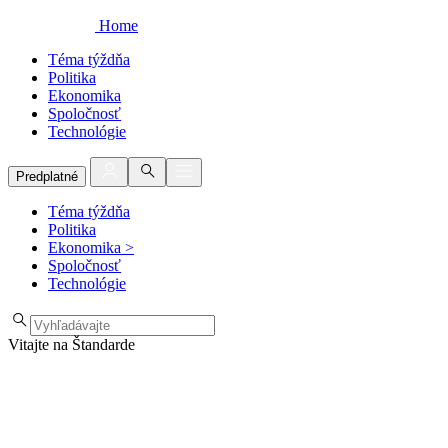
Home
Téma týždňa
Politika
Ekonomika
Spoločnosť
Technológie
Predplatné
Téma týždňa
Politika
Ekonomika
>
Spoločnosť
Technológie
Vitajte na Štandarde