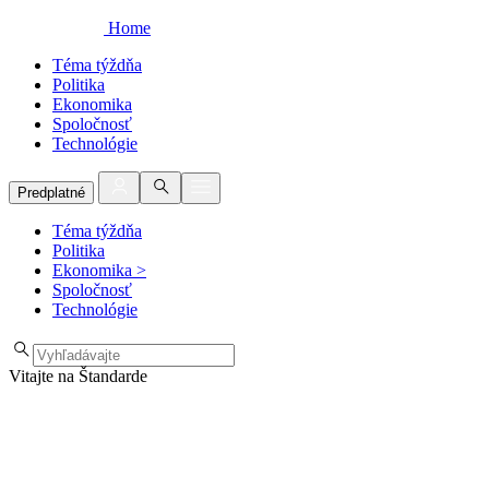
Home
Téma týždňa
Politika
Ekonomika
Spoločnosť
Technológie
Predplatné
Téma týždňa
Politika
Ekonomika
>
Spoločnosť
Technológie
Vitajte na Štandarde