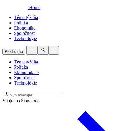
Home
Téma týždňa
Politika
Ekonomika
Spoločnosť
Technológie
Predplatné
Téma týždňa
Politika
Ekonomika
>
Spoločnosť
Technológie
Vitajte na Štandarde