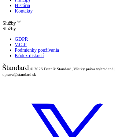
História
Kontakty
Služby
Služby
GDPR
V.O.P
Podmienky používania
Kódex diskusií
© 2026
Denník Štandard, Všetky práva vyhradené |
oprava@standard.sk