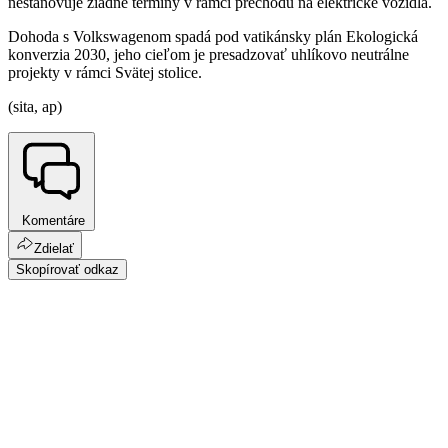
nestanovuje žiadne termíny v rámci prechodu na elektrické vozidlá.
Dohoda s Volkswagenom spadá pod vatikánsky plán Ekologická
konverzia 2030, jeho cieľom je presadzovať uhlíkovo neutrálne
projekty v rámci Svätej stolice.
(sita, ap)
Komentáre
Zdielať
Skopírovať odkaz