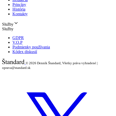
Princípy
História
Kontakty
Služby
Služby
GDPR
V.O.P
Podmienky používania
Kódex diskusií
© 2026
Denník Štandard, Všetky práva vyhradené |
oprava@standard.sk