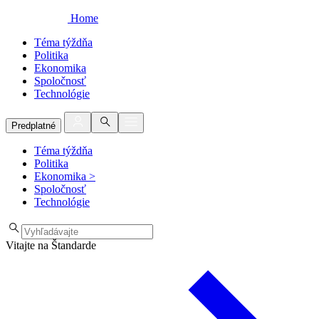
Home
Téma týždňa
Politika
Ekonomika
Spoločnosť
Technológie
Predplatné
Téma týždňa
Politika
Ekonomika
>
Spoločnosť
Technológie
Vitajte na Štandarde