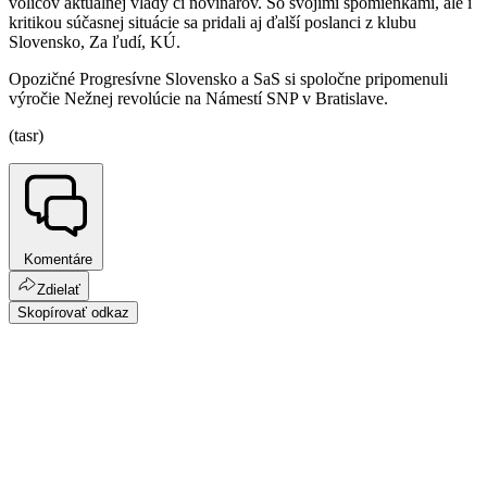
voličov aktuálnej vlády či novinárov. So svojimi spomienkami, ale i
kritikou súčasnej situácie sa pridali aj ďalší poslanci z klubu
Slovensko, Za ľudí, KÚ.
Opozičné Progresívne Slovensko a SaS si spoločne pripomenuli
výročie Nežnej revolúcie na Námestí SNP v Bratislave.
(tasr)
Komentáre
Zdielať
Skopírovať odkaz