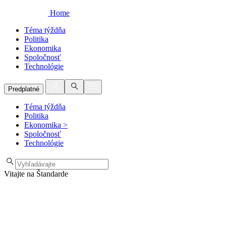
Home
Téma týždňa
Politika
Ekonomika
Spoločnosť
Technológie
Predplatné
Téma týždňa
Politika
Ekonomika
>
Spoločnosť
Technológie
Vitajte na Štandarde