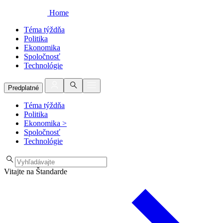
Home
Téma týždňa
Politika
Ekonomika
Spoločnosť
Technológie
Predplatné
Téma týždňa
Politika
Ekonomika
>
Spoločnosť
Technológie
Vitajte na Štandarde