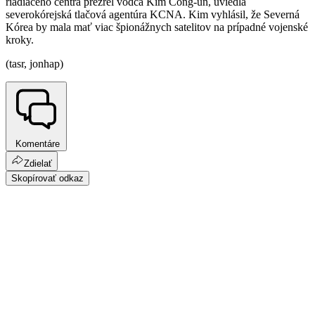
riadiaceho centra prezrel vodca Kim Čong-un, uviedla
severokórejská tlačová agentúra KCNA. Kim vyhlásil, že Severná
Kórea by mala mať viac špionážnych satelitov na prípadné vojenské
kroky.
(tasr, jonhap)
Komentáre
Zdielať
Skopírovať odkaz