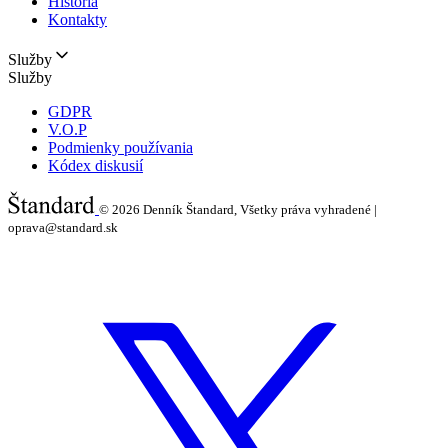
História
Kontakty
Služby
Služby
GDPR
V.O.P
Podmienky používania
Kódex diskusií
© 2026
Denník Štandard, Všetky práva vyhradené |
oprava@standard.sk