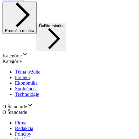
Ďalšia minúta
Predošlá minúta
Kategórie
Kategórie
Téma týždňa
Politika
Ekonomika
Spoločnosť
Technológie
O Štandarde
O Štandarde
Firma
Redakcia
Princípy