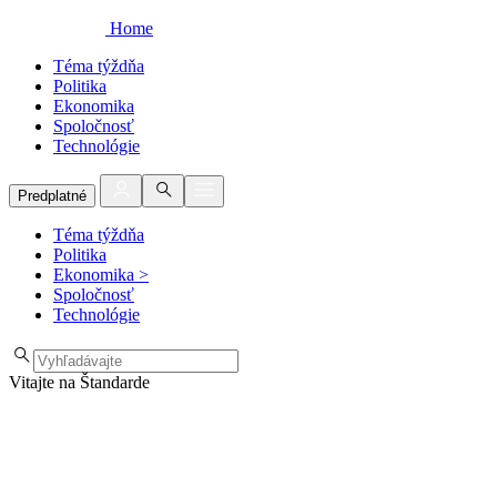
Home
Téma týždňa
Politika
Ekonomika
Spoločnosť
Technológie
Predplatné
Téma týždňa
Politika
Ekonomika
>
Spoločnosť
Technológie
Vitajte na Štandarde