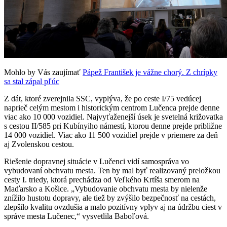
Mohlo by Vás zaujímať
Pápež František je vážne chorý. Z chrípky
sa stal zápal pľúc
Z dát, ktoré zverejnila SSC, vyplýva, že po ceste I/75 vedúcej
naprieč celým mestom i historickým centrom Lučenca prejde denne
viac ako 10 000 vozidiel. Najvyťaženejší úsek je svetelná križovatka
s cestou II/585 pri Kubínyiho námestí, ktorou denne prejde približne
14 000 vozidiel. Viac ako 11 500 vozidiel prejde v priemere za deň
aj Zvolenskou cestou.
Riešenie dopravnej situácie v Lučenci vidí samospráva vo
vybudovaní obchvatu mesta. Ten by mal byť realizovaný preložkou
cesty I. triedy, ktorá prechádza od Veľkého Krtíša smerom na
Maďarsko a Košice. „Vybudovanie obchvatu mesta by nielenže
znížilo hustotu dopravy, ale tiež by zvýšilo bezpečnosť na cestách,
zlepšilo kvalitu ovzdušia a malo pozitívny vplyv aj na údržbu ciest v
správe mesta Lučenec,“ vysvetlila Baboľová.