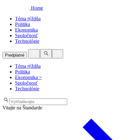
Home
Téma týždňa
Politika
Ekonomika
Spoločnosť
Technológie
Predplatné
Téma týždňa
Politika
Ekonomika
>
Spoločnosť
Technológie
Vitajte na Štandarde