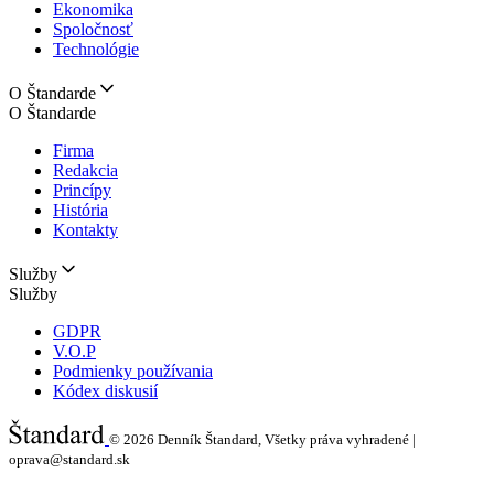
Ekonomika
Spoločnosť
Technológie
O Štandarde
O Štandarde
Firma
Redakcia
Princípy
História
Kontakty
Služby
Služby
GDPR
V.O.P
Podmienky používania
Kódex diskusií
© 2026
Denník Štandard, Všetky práva vyhradené |
oprava@standard.sk