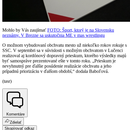
Mohlo by Vás zaujímať
FOTO: Šport, ktorý je na Slovensku
neznámy. V Brezne sa uskutočnia ME v mas wrestlingu
O možnom vybudovaní obchvatu mesto už niekoľko rokov rokuje s
SSC. V septembri sa v súvislosti s možným obchvatom v Lučenci
realizoval aj kordónový dopravný prieskum, ktorého výsledky majú
byť samospráve prezentované ešte v tomto roku. „Prieskum je
nevyhnutný pre ďalšie posúdenie realizácie obchvatu a jeho
prípadnú priorizáciu v ďalšom období,“ dodala Baboľová.
(tasr)
Komentáre
Zdielať
Skopírovať odkaz