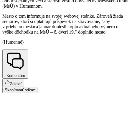
odbor sociálnych vecí a starostlivosti o obyvateľov Mestského úradu
(MsÚ) v Humennom.
Mesto o tom informuje na svojej webovej stránke. Zároveň žiada
seniorov, ktorí si uplatňujú príspevok na stravovanie, "aby
v priebehu mesiaca január doniesli kópiu aktuálneho výmeru o
výške dôchodku na MsÚ – č. dverí 19," doplnilo mesto.
(Humenné)
Komentáre
Zdielať
Skopírovať odkaz