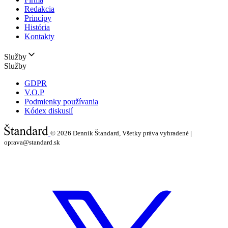
Redakcia
Princípy
História
Kontakty
Služby
Služby
GDPR
V.O.P
Podmienky používania
Kódex diskusií
© 2026
Denník Štandard, Všetky práva vyhradené |
oprava@standard.sk