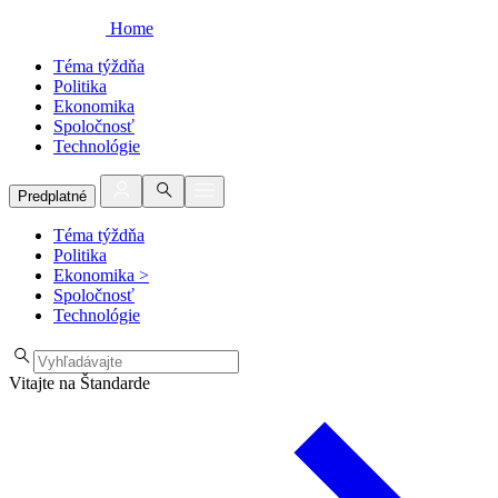
Home
Téma týždňa
Politika
Ekonomika
Spoločnosť
Technológie
Predplatné
Téma týždňa
Politika
Ekonomika
>
Spoločnosť
Technológie
Vitajte na Štandarde