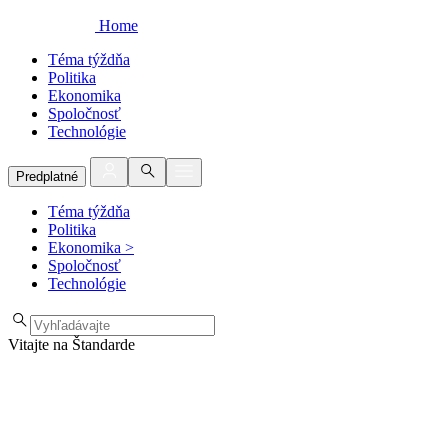
Home
Téma týždňa
Politika
Ekonomika
Spoločnosť
Technológie
Predplatné
Téma týždňa
Politika
Ekonomika
>
Spoločnosť
Technológie
Vitajte na Štandarde