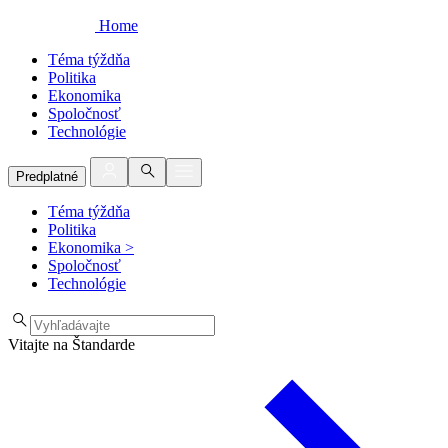
Home
Téma týždňa
Politika
Ekonomika
Spoločnosť
Technológie
Predplatné
Téma týždňa
Politika
Ekonomika
>
Spoločnosť
Technológie
Vitajte na Štandarde