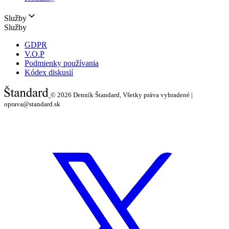
Služby
Služby
GDPR
V.O.P
Podmienky používania
Kódex diskusií
© 2026
Denník Štandard, Všetky práva vyhradené |
oprava@standard.sk