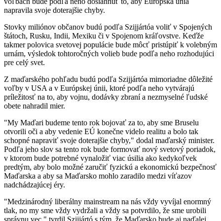
voľbách bude podľa neho dosiahnuť to, aby Európska únia
napravila svoje doterajšie chyby.
Stovky miliónov občanov budú podľa Szijjártóa voliť v Spojených
štátoch, Rusku, Indii, Mexiku či v Spojenom kráľovstve. Keďže
takmer polovica svetovej populácie bude môcť pristúpiť k volebným
urnám, výsledok tohtoročných volieb bude podľa neho rozhodujúci
pre celý svet.
Z maďarského pohľadu budú podľa Szijjártóa mimoriadne dôležité
voľby v USA a v Európskej únii, ktoré podľa neho vytvárajú
príležitosť na to, aby vojnu, dodávky zbraní a nezmyselné ľudské
obete nahradil mier.
"My Maďari budeme tento rok bojovať za to, aby sme Bruselu
otvorili oči a aby vedenie EÚ konečne videlo realitu a bolo tak
schopné napraviť svoje doterajšie chyby," dodal maďarský minister.
Podľa jeho slov sa tento rok bude formovať nový svetový poriadok,
v ktorom bude potrebné vynaložiť viac úsilia ako kedykoľvek
predtým, aby bolo možné zaručiť fyzickú a ekonomickú bezpečnosť
Maďarska a aby sa Maďarsko mohlo zaradilo medzi víťazov
nadchádzajúcej éry.
"Medzinárodný liberálny mainstream na nás vždy vyvíjal enormný
tlak, no my sme vždy vydržali a vždy sa potvrdilo, že sme urobili
správnu vec," tvrdil Szijjártó s tým, že Maďarsko bude aj naďalej