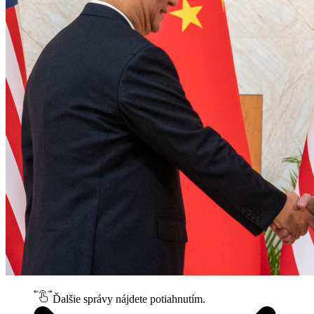
Ďalšie správy nájdete potiahnutím.