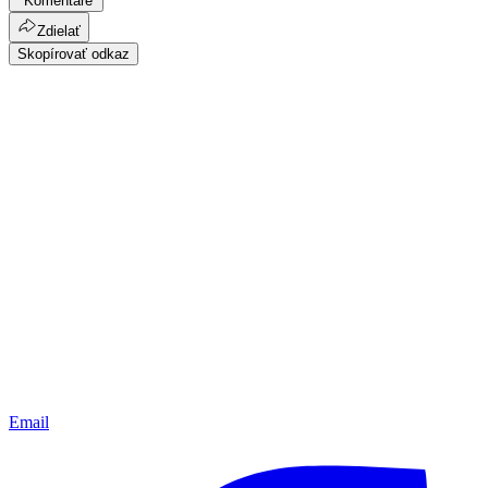
Komentáre
Zdielať
Skopírovať odkaz
Email