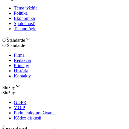
Téma týždňa
Politika
Ekonomika
Spoločnosť
Technológie
O Štandarde
O Štandarde
Firma
Redakcia
Princípy
História
Kontakty
Služby
Služby
GDPR
V.O.P
Podmienky používania
Kódex diskusií