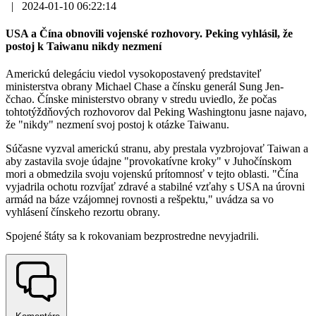
|
2024-01-10 06:22:14
USA a Čína obnovili vojenské rozhovory. Peking vyhlásil, že
postoj k Taiwanu nikdy nezmení
Americkú delegáciu viedol vysokopostavený predstaviteľ
ministerstva obrany Michael Chase a čínsku generál Sung Jen-
čchao. Čínske ministerstvo obrany v stredu uviedlo, že počas
tohtotýždňových rozhovorov dal Peking Washingtonu jasne najavo,
že "nikdy" nezmení svoj postoj k otázke Taiwanu.
Súčasne vyzval americkú stranu, aby prestala vyzbrojovať Taiwan a
aby zastavila svoje údajne "provokatívne kroky" v Juhočínskom
mori a obmedzila svoju vojenskú prítomnosť v tejto oblasti. "Čína
vyjadrila ochotu rozvíjať zdravé a stabilné vzťahy s USA na úrovni
armád na báze vzájomnej rovnosti a rešpektu," uvádza sa vo
vyhlásení čínskeho rezortu obrany.
Spojené štáty sa k rokovaniam bezprostredne nevyjadrili.