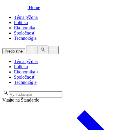
Home
Téma týždňa
Politika
Ekonomika
Spoločnosť
Technológie
Predplatné
Téma týždňa
Politika
Ekonomika
>
Spoločnosť
Technológie
Vitajte na Štandarde