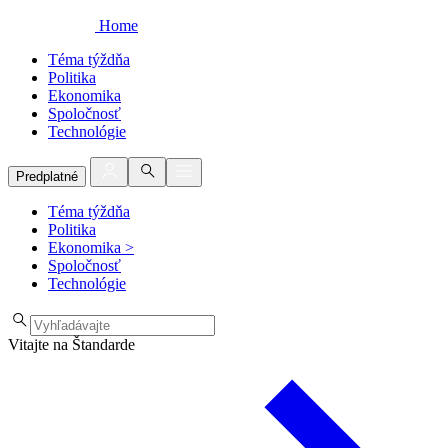
Home
Téma týždňa
Politika
Ekonomika
Spoločnosť
Technológie
Predplatné
Téma týždňa
Politika
Ekonomika
>
Spoločnosť
Technológie
Vitajte na Štandarde