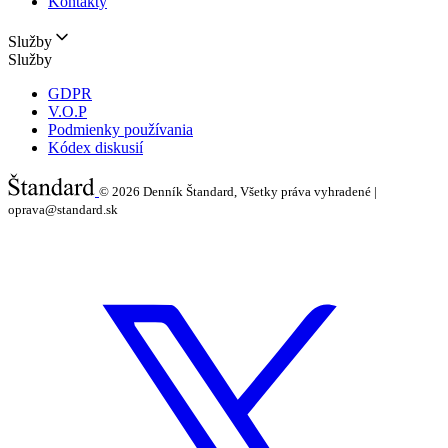
Kontakty
Služby
Služby
GDPR
V.O.P
Podmienky používania
Kódex diskusií
© 2026
Denník Štandard, Všetky práva vyhradené |
oprava@standard.sk