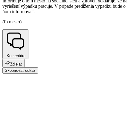
Informuje o tom mesto na sociálnej sieti a zároveň deklaruje, že na
vyriešení výpadku pracuje. V prípade predĺženia výpadku bude o
ňom informovať.
(fb mesto)
Komentáre
Zdielať
Skopírovať odkaz