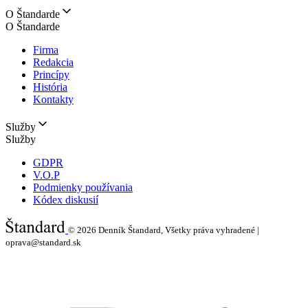
O Štandarde
O Štandarde
Firma
Redakcia
Princípy
História
Kontakty
Služby
Služby
GDPR
V.O.P
Podmienky používania
Kódex diskusií
© 2026
Denník Štandard, Všetky práva vyhradené |
oprava@standard.sk