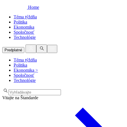
Home
Téma týždňa
Politika
Ekonomika
Spoločnosť
Technológie
Predplatné
Téma týždňa
Politika
Ekonomika
>
Spoločnosť
Technológie
Vitajte na Štandarde