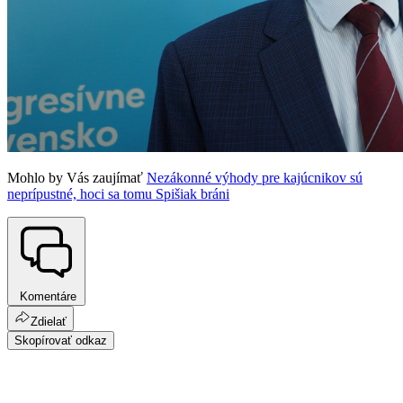
Mohlo by Vás zaujímať
Nezákonné výhody pre kajúcnikov sú
neprípustné, hoci sa tomu Spišiak bráni
Komentáre
Zdielať
Skopírovať odkaz