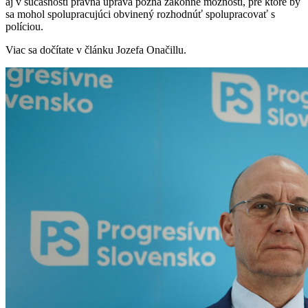
aj v súčasnosti právna úprava pozná zákonné možnosti, pre ktoré by
sa mohol spolupracujúci obvinený rozhodnúť spolupracovať s
políciou.
Viac sa dočítate v článku Jozefa Onačillu.