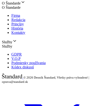
O Štandarde
O Štandarde
Firma
Redakcia
Princípy
História
Kontakty
Služby
Služby
GDPR
V.O.P
Podmienky používania
Kódex diskusií
© 2026
Denník Štandard, Všetky práva vyhradené |
oprava@standard.sk