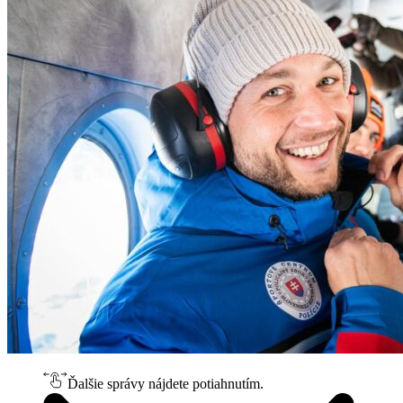
Ďalšie správy nájdete potiahnutím.