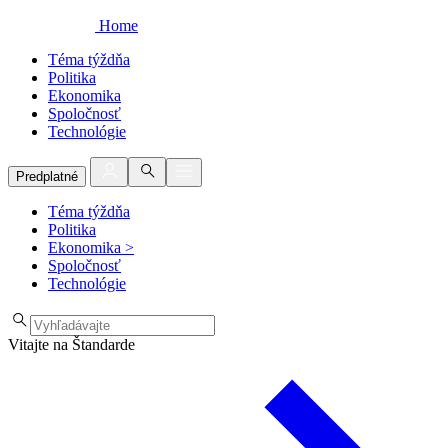
Home
Téma týždňa
Politika
Ekonomika
Spoločnosť
Technológie
Predplatné
Téma týždňa
Politika
Ekonomika
>
Spoločnosť
Technológie
Vitajte na Štandarde