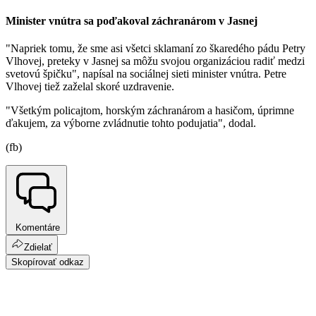
Minister vnútra sa poďakoval záchranárom v Jasnej
"Napriek tomu, že sme asi všetci sklamaní zo škaredého pádu Petry
Vlhovej, preteky v Jasnej sa môžu svojou organizáciou radiť medzi
svetovú špičku", napísal na sociálnej sieti minister vnútra. Petre
Vlhovej tiež zaželal skoré uzdravenie.
"Všetkým policajtom, horským záchranárom a hasičom, úprimne
ďakujem, za výborne zvládnutie tohto podujatia", dodal.
(fb)
Komentáre
Zdielať
Skopírovať odkaz