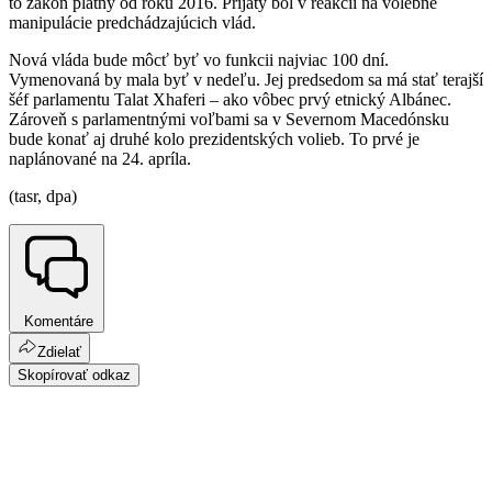
to zákon platný od roku 2016. Prijatý bol v reakcii na volebné
manipulácie predchádzajúcich vlád.
Nová vláda bude môcť byť vo funkcii najviac 100 dní.
Vymenovaná by mala byť v nedeľu. Jej predsedom sa má stať terajší
šéf parlamentu Talat Xhaferi – ako vôbec prvý etnický Albánec.
Zároveň s parlamentnými voľbami sa v Severnom Macedónsku
bude konať aj druhé kolo prezidentských volieb. To prvé je
naplánované na 24. apríla.
(tasr, dpa)
Komentáre
Zdielať
Skopírovať odkaz