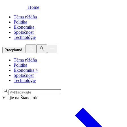
Home
Téma týždňa
Politika
Ekonomika
Spoločnosť
Technológie
Predplatné
Téma týždňa
Politika
Ekonomika
>
Spoločnosť
Technológie
Vitajte na Štandarde