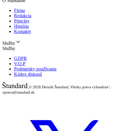
O Štandarde
Firma
Redakcia
Princípy
História
Kontakty
Služby
Služby
GDPR
V.O.P
Podmienky používania
Kódex diskusií
© 2026
Denník Štandard, Všetky práva vyhradené |
oprava@standard.sk