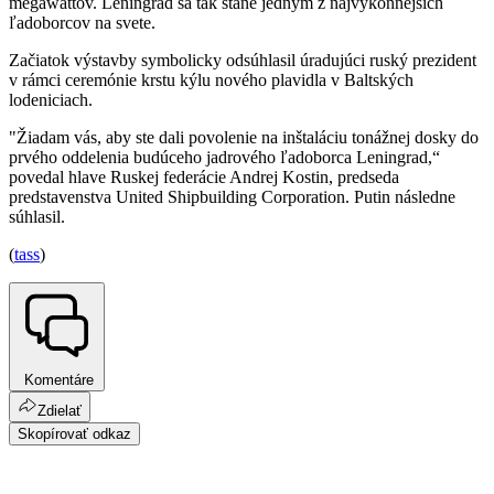
megawattov. Leningrad sa tak stane jedným z najvýkonnejších
ľadoborcov na svete.
Začiatok výstavby symbolicky odsúhlasil úradujúci ruský prezident
v rámci ceremónie krstu kýlu nového plavidla v Baltských
lodeniciach.
"Žiadam vás, aby ste dali povolenie na inštaláciu tonážnej dosky do
prvého oddelenia budúceho jadrového ľadoborca Leningrad,“
povedal hlave Ruskej federácie Andrej Kostin, predseda
predstavenstva United Shipbuilding Corporation. Putin následne
súhlasil.
(
tass
)
Komentáre
Zdielať
Skopírovať odkaz