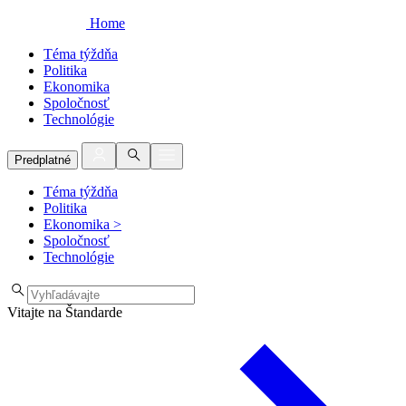
Home
Téma týždňa
Politika
Ekonomika
Spoločnosť
Technológie
Predplatné
Téma týždňa
Politika
Ekonomika
>
Spoločnosť
Technológie
Vitajte na Štandarde