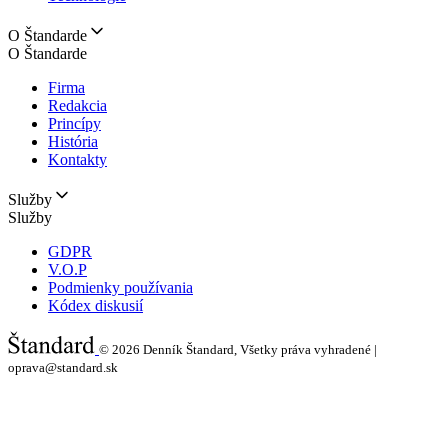
O Štandarde
O Štandarde
Firma
Redakcia
Princípy
História
Kontakty
Služby
Služby
GDPR
V.O.P
Podmienky používania
Kódex diskusií
© 2026
Denník Štandard, Všetky práva vyhradené |
oprava@standard.sk