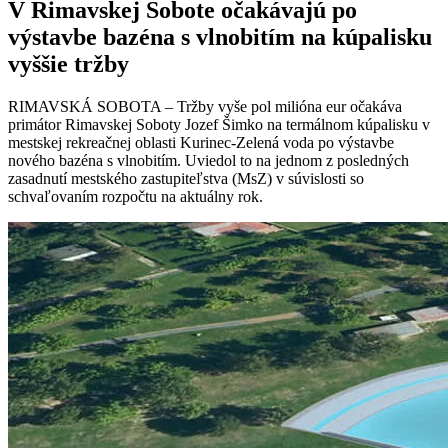
V Rimavskej Sobote očakávajú po
výstavbe bazéna s vlnobitím na kúpalisku
vyššie tržby
RIMAVSKÁ SOBOTA – Tržby vyše pol milióna eur očakáva
primátor Rimavskej Soboty Jozef Šimko na termálnom kúpalisku v
mestskej rekreačnej oblasti Kurinec-Zelená voda po výstavbe
nového bazéna s vlnobitím. Uviedol to na jednom z posledných
zasadnutí mestského zastupiteľstva (MsZ) v súvislosti so
schvaľovaním rozpočtu na aktuálny rok.