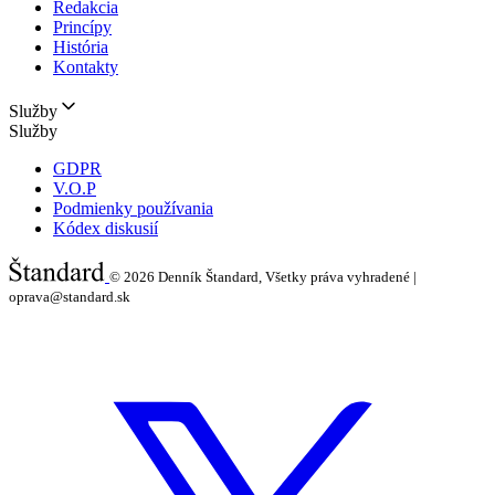
Redakcia
Princípy
História
Kontakty
Služby
Služby
GDPR
V.O.P
Podmienky používania
Kódex diskusií
© 2026
Denník Štandard, Všetky práva vyhradené |
oprava@standard.sk