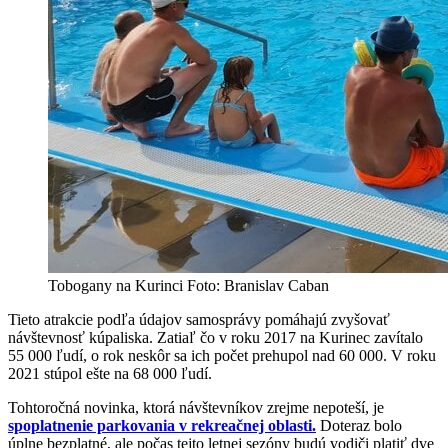
Tobogany na Kurinci Foto: Branislav Caban
Tieto atrakcie podľa údajov samosprávy pomáhajú zvyšovať
návštevnosť kúpaliska. Zatiaľ čo v roku 2017 na Kurinec zavítalo
55 000 ľudí, o rok neskôr sa ich počet prehupol nad 60 000. V roku
2021 stúpol ešte na 68 000 ľudí.
Tohtoročná novinka, ktorá návštevníkov zrejme nepoteší, je
spoplatnenie parkovania v rekreačnej oblasti.
Doteraz bolo
úplne bezplatné, ale počas tejto letnej sezóny budú vodiči platiť dve