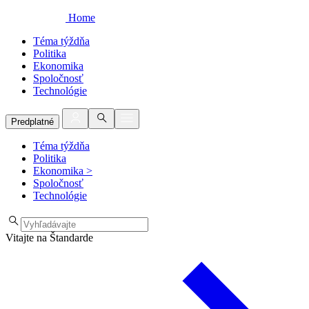
Home
Téma týždňa
Politika
Ekonomika
Spoločnosť
Technológie
Predplatné
Téma týždňa
Politika
Ekonomika
>
Spoločnosť
Technológie
Vitajte na Štandarde