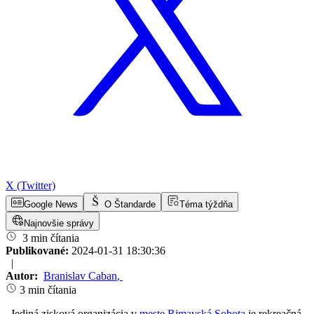
X (Twitter)
Google News
O Štandarde
Téma týždňa
Najnovšie správy
3 min čítania
Publikované:
2024-01-31 18:30:36
|
Autor:
Branislav Caban
,
3 min čítania
„Jediná zisková organizácia v
meste Rimavská Sobota
je rekreačná