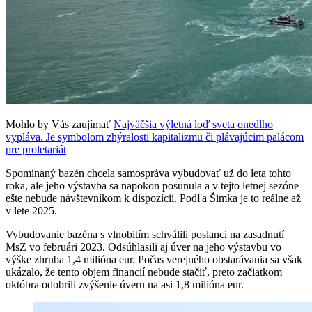
Mohlo by Vás zaujímať
Najväčšia výletná loď sveta onedlho
vypláva. Je symbolom zhýralosti kapitalizmu či plávajúcim palácom
pre proletariát
Spomínaný bazén chcela samospráva vybudovať už do leta tohto
roka, ale jeho výstavba sa napokon posunula a v tejto letnej sezóne
ešte nebude návštevníkom k dispozícii. Podľa Šimka je to reálne až
v lete 2025.
Vybudovanie bazéna s vlnobitím schválili poslanci na zasadnutí
MsZ vo februári 2023. Odsúhlasili aj úver na jeho výstavbu vo
výške zhruba 1,4 milióna eur. Počas verejného obstarávania sa však
ukázalo, že tento objem financií nebude stačiť, preto začiatkom
októbra odobrili zvýšenie úveru na asi 1,8 milióna eur.