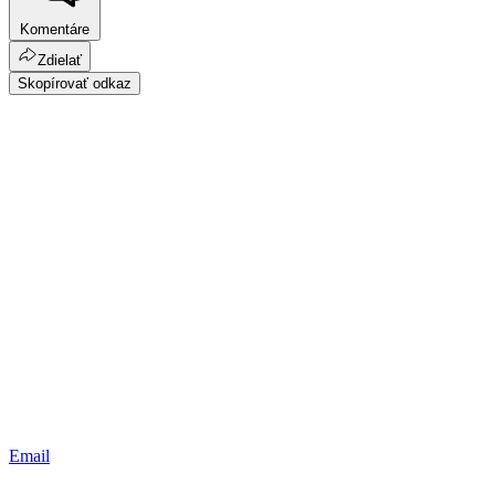
Komentáre
Zdielať
Skopírovať odkaz
Email