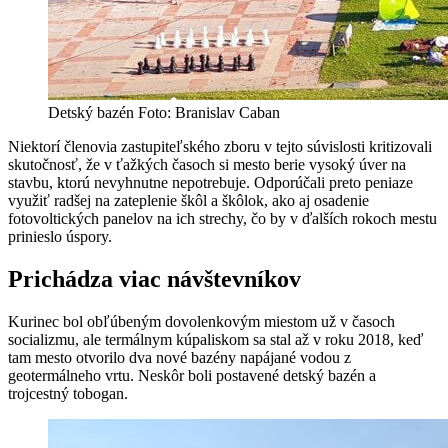
Detský bazén Foto: Branislav Caban
Niektorí členovia zastupiteľského zboru v tejto súvislosti kritizovali
skutočnosť, že v ťažkých časoch si mesto berie vysoký úver na
stavbu, ktorú nevyhnutne nepotrebuje. Odporúčali preto peniaze
využiť radšej na zateplenie škôl a škôlok, ako aj osadenie
fotovoltických panelov na ich strechy, čo by v ďalších rokoch mestu
prinieslo úspory.
Prichádza viac návštevníkov
Kurinec bol obľúbeným dovolenkovým miestom už v časoch
socializmu, ale termálnym kúpaliskom sa stal až v roku 2018, keď
tam mesto otvorilo dva nové bazény napájané vodou z
geotermálneho vrtu. Neskôr boli postavené detský bazén a
trojcestný tobogan.