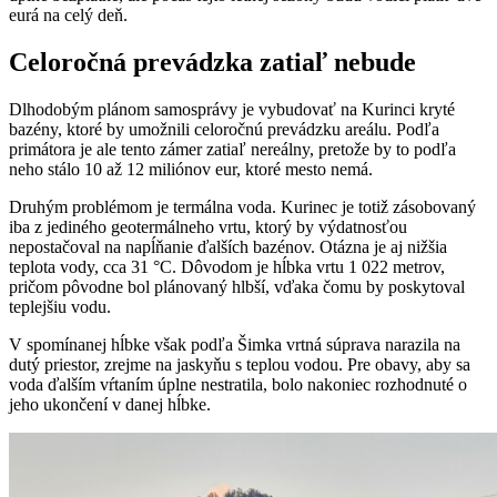
eurá na celý deň.
Celoročná prevádzka zatiaľ nebude
Dlhodobým plánom samosprávy je vybudovať na Kurinci kryté
bazény, ktoré by umožnili celoročnú prevádzku areálu. Podľa
primátora je ale tento zámer zatiaľ nereálny, pretože by to podľa
neho stálo 10 až 12 miliónov eur, ktoré mesto nemá.
Druhým problémom je termálna voda. Kurinec je totiž zásobovaný
iba z jediného geotermálneho vrtu, ktorý by výdatnosťou
nepostačoval na napĺňanie ďalších bazénov. Otázna je aj nižšia
teplota vody, cca 31 °C. Dôvodom je hĺbka vrtu 1 022 metrov,
pričom pôvodne bol plánovaný hlbší, vďaka čomu by poskytoval
teplejšiu vodu.
V spomínanej hĺbke však podľa Šimka vrtná súprava narazila na
dutý priestor, zrejme na jaskyňu s teplou vodou. Pre obavy, aby sa
voda ďalším vŕtaním úplne nestratila, bolo nakoniec rozhodnuté o
jeho ukončení v danej hĺbke.