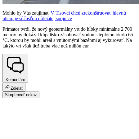
Mohlo by Vás zaujímať
V Tisovci chcú zrekonštruovať hlavnú
ulicu, je súčasťou dôležitej spojnice
Primátor tvrdí, že nový geotermálny vrt do hĺbky minimálne 2 700
metrov by dokázal kúpalisko zásobovať vodou s teplotou okolo 65
°C, ktorou by mohli areál s vnútornými bazénmi aj vykurovať. Na
takýto vrt však tiež treba viac než milión eur.
Komentáre
Zdielať
Skopírovať odkaz