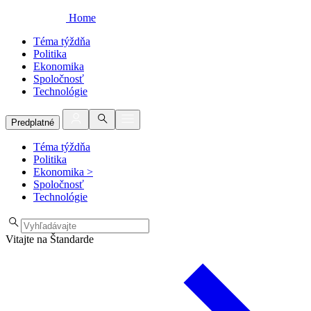
Home
Téma týždňa
Politika
Ekonomika
Spoločnosť
Technológie
Predplatné
Téma týždňa
Politika
Ekonomika
>
Spoločnosť
Technológie
Vitajte na Štandarde