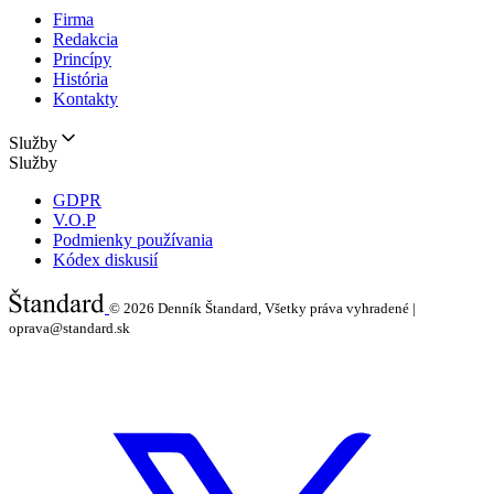
Firma
Redakcia
Princípy
História
Kontakty
Služby
Služby
GDPR
V.O.P
Podmienky používania
Kódex diskusií
© 2026
Denník Štandard, Všetky práva vyhradené |
oprava@standard.sk