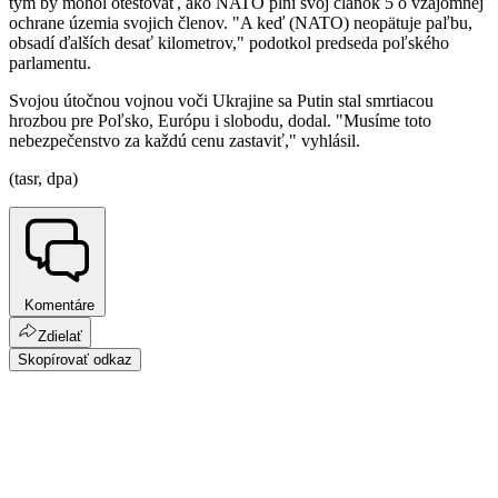
tým by mohol otestovať, ako NATO plní svoj článok 5 o vzájomnej
ochrane územia svojich členov. "A keď (NATO) neopätuje paľbu,
obsadí ďalších desať kilometrov," podotkol predseda poľského
parlamentu.
Svojou útočnou vojnou voči Ukrajine sa Putin stal smrtiacou
hrozbou pre Poľsko, Európu i slobodu, dodal. "Musíme toto
nebezpečenstvo za každú cenu zastaviť," vyhlásil.
(tasr, dpa)
Komentáre
Zdielať
Skopírovať odkaz