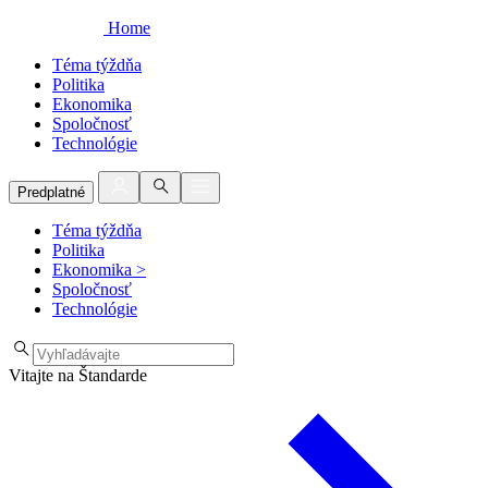
Home
Téma týždňa
Politika
Ekonomika
Spoločnosť
Technológie
Predplatné
Téma týždňa
Politika
Ekonomika
>
Spoločnosť
Technológie
Vitajte na Štandarde