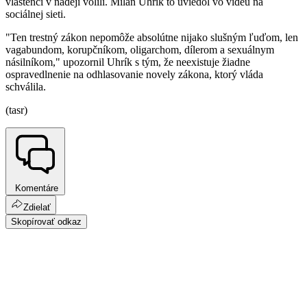
vlastenci v nádeji volili. Milan Uhrík to uviedol vo videu na
sociálnej sieti.
"Ten trestný zákon nepomôže absolútne nijako slušným ľuďom, len
vagabundom, korupčníkom, oligarchom, dílerom a sexuálnym
násilníkom," upozornil Uhrík s tým, že neexistuje žiadne
ospravedlnenie na odhlasovanie novely zákona, ktorý vláda
schválila.
(tasr)
Komentáre
Zdielať
Skopírovať odkaz