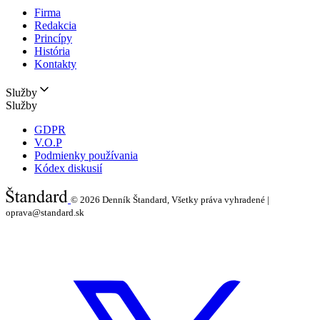
Firma
Redakcia
Princípy
História
Kontakty
Služby
Služby
GDPR
V.O.P
Podmienky používania
Kódex diskusií
© 2026
Denník Štandard, Všetky práva vyhradené |
oprava@standard.sk