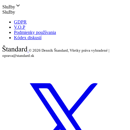
Služby
Služby
GDPR
V.O.P
Podmienky používania
Kódex diskusií
© 2026
Denník Štandard, Všetky práva vyhradené |
oprava@standard.sk