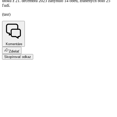
útoku z 21. decembra 2023 zahynulo 14 obetí, zranených bolo 25
ľudí.
(tasr)
Komentáre
Zdielať
Skopírovať odkaz