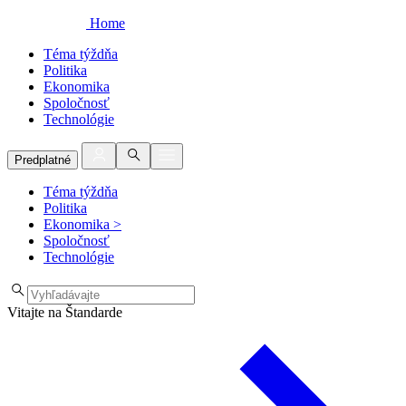
Home
Téma týždňa
Politika
Ekonomika
Spoločnosť
Technológie
Predplatné
Téma týždňa
Politika
Ekonomika
>
Spoločnosť
Technológie
Vitajte na Štandarde